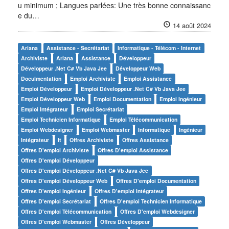
u minimum ; Langues parlées: Une très bonne connaissanc
e du…
14 août 2024
Ariana
Assistance - Secrétariat
Informatique - Télécom - Internet
Archiviste
Ariana
Assistance
Développeur
Développeur .net C# Vb Java Jee
Développeur Web
Doculmentation
Emploi Archiviste
Emploi Assistance
Emploi Développeur
Emploi Développeur .net C# Vb Java Jee
Emploi Développeur Web
Emploi Documentation
Emploi Ingénieur
Emploi Intégrateur
Emploi Secrétariat
Emploi Technicien Informatique
Emploi Télécommunication
Emploi Webdesigner
Emploi Webmaster
Informatique
Ingénieur
Intégrateur
It
Offres Archiviste
Offres Assistance
Offres D'emploi Archiviste
Offres D'emploi Assistance
Offres D'emploi Développeur
Offres D'emploi Développeur .net C# Vb Java Jee
Offres D'emploi Développeur Web
Offres D'emploi Documentation
Offres D'emploi Ingénieur
Offres D'emploi Intégrateur
Offres D'emploi Secrétariat
Offres D'emploi Technicien Informatique
Offres D'emploi Télécommunication
Offres D'emploi Webdesigner
Offres D'emploi Webmaster
Offres Développeur