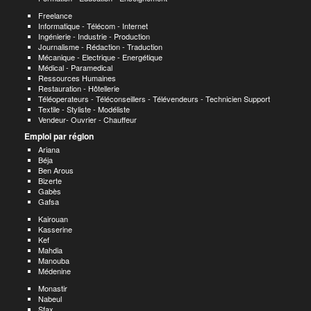
Freelance
Informatique - Télécom - Internet
Ingénierie - Industrie - Production
Journalisme - Rédaction - Traduction
Mécanique - Electrique - Energétique
Médical - Paramedical
Ressources Humaines
Restauration - Hôtellerie
Téléoperateurs - Téléconseillers - Télévendeurs - Technicien Support
Textile - Styliste - Modéliste
Vendeur- Ouvrier - Chauffeur
Emploi par région
Ariana
Béja
Ben Arous
Bizerte
Gabès
Gafsa
Kairouan
Kasserine
Kef
Mahdia
Manouba
Médenine
Monastir
Nabeul
Sfax