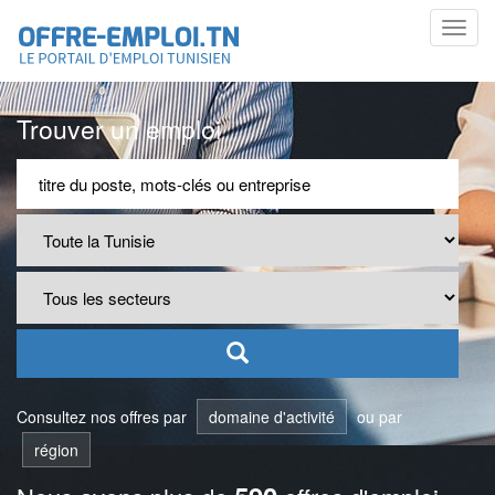
Toggl
navig
Trouver un emploi
Consultez nos offres par
domaine d'activité
ou par
région