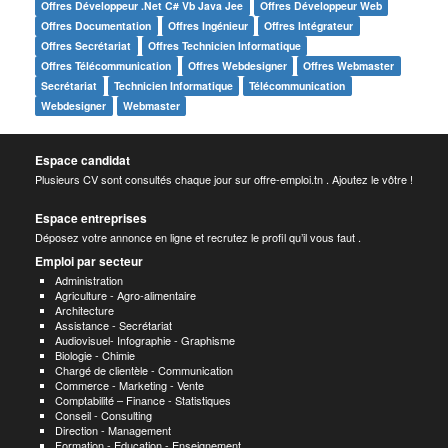
Offres Développeur .net C# Vb Java Jee
Offres Développeur Web
Offres Documentation
Offres Ingénieur
Offres Intégrateur
Offres Secrétariat
Offres Technicien Informatique
Offres Télécommunication
Offres Webdesigner
Offres Webmaster
Secrétariat
Technicien Informatique
Télécommunication
Webdesigner
Webmaster
Espace candidat
Plusieurs CV sont consultés chaque jour sur offre-emploi.tn . Ajoutez le vôtre !
Espace entreprises
Déposez votre annonce en ligne et recrutez le profil qu’il vous faut .
Emploi par secteur
Administration
Agriculture - Agro-alimentaire
Architecture
Assistance - Secrétariat
Audiovisuel- Infographie - Graphisme
Biologie - Chimie
Chargé de clientèle - Communication
Commerce - Marketing - Vente
Comptabilité – Finance - Statistiques
Conseil - Consulting
Direction - Management
Formation - Education - Enseignement