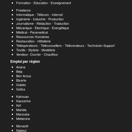
Formation - Education - Enseignement
Freelance
Informatique - Télécom - Internet
Ingénierie - Industrie - Production
Journalisme - Rédaction - Traduction
Mécanique - Electrique - Energétique
Médical - Paramedical
Ressources Humaines
Restauration - Hôtellerie
Téléoperateurs - Téléconseillers - Télévendeurs - Technicien Support
Textile - Styliste - Modéliste
Vendeur- Ouvrier - Chauffeur
Emploi par région
Ariana
Béja
Ben Arous
Bizerte
Gabès
Gafsa
Kairouan
Kasserine
Kef
Mahdia
Manouba
Médenine
Monastir
Nabeul