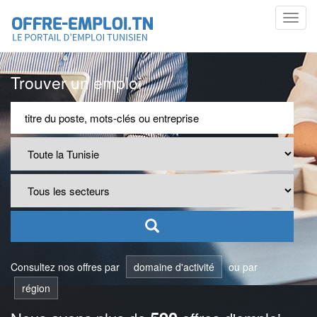
Toggl
navig
Trouver un emploi
Consultez nos offres par
domaine d'activité
ou par
région