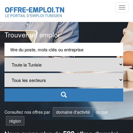
Toggl
navig
Trouver un emploi
Consultez nos offres par
domaine d'activité
ou par
région