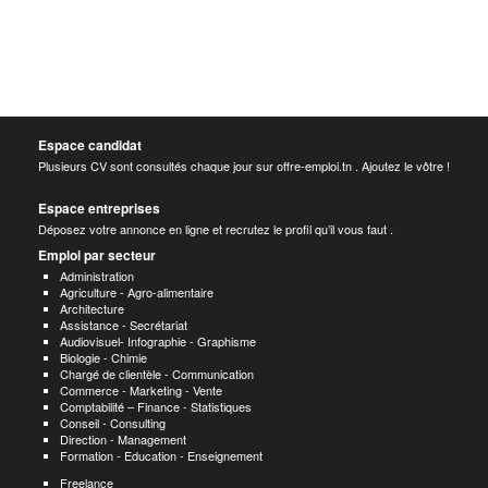
Espace candidat
Plusieurs CV sont consultés chaque jour sur offre-emploi.tn . Ajoutez le vôtre !
Espace entreprises
Déposez votre annonce en ligne et recrutez le profil qu’il vous faut .
Emploi par secteur
Administration
Agriculture - Agro-alimentaire
Architecture
Assistance - Secrétariat
Audiovisuel- Infographie - Graphisme
Biologie - Chimie
Chargé de clientèle - Communication
Commerce - Marketing - Vente
Comptabilité – Finance - Statistiques
Conseil - Consulting
Direction - Management
Formation - Education - Enseignement
Freelance