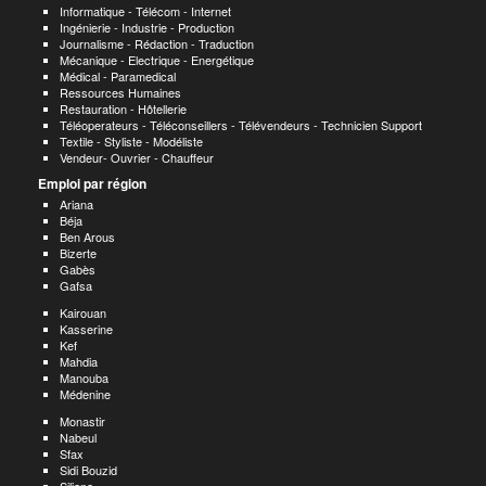
Informatique - Télécom - Internet
Ingénierie - Industrie - Production
Journalisme - Rédaction - Traduction
Mécanique - Electrique - Energétique
Médical - Paramedical
Ressources Humaines
Restauration - Hôtellerie
Téléoperateurs - Téléconseillers - Télévendeurs - Technicien Support
Textile - Styliste - Modéliste
Vendeur- Ouvrier - Chauffeur
Emploi par région
Ariana
Béja
Ben Arous
Bizerte
Gabès
Gafsa
Kairouan
Kasserine
Kef
Mahdia
Manouba
Médenine
Monastir
Nabeul
Sfax
Sidi Bouzid