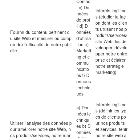
Contac
t c) Do
Intérêts légitime
nnées
s (étudier la faç
de prof
on dont les clien
il d) D
ts utilisent nos p
Fournir du contenu pertinent d
onnées
roduits/services/
u site Web et mesurer ou comp
d’utilisa
site Web, les dé
rendre l’efficacité de notre publi
tion e)
velopper, dévelo
cité
Marketi
pper notre entre
ng et c
prise et éclairer
ommu
notre stratégie
nicatio
marketing)
ns f) D
onnées
techniq
ues
Intérêts légitime
a) Don
s (définir les typ
nées te
es de clients po
chniqu
Utiliser l’analyse des données p
ur nos produits
es b) D
our améliorer notre site Web, n
et services, tenir
onnées
os produits/services, notre mar
notre site web à