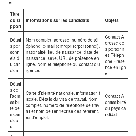
es :
Titre
du ra
Informations sur les candidats
Objets
pport
Contact A
Détail
Nom complet, adresse, numéro de tél
dresse de
s per
éphone, e-mail (entreprise/personnel),
s personn
sonn
nationalité, lieu de naissance, date de
es Téléph
els d
naissance, sexe. URL de présence en
one Prése
u can
ligne. Nom et téléphone du contact d’u
nce en lign
didat
rgence.
e
Détail
s de
Carte d’identité nationale, information f
l’admi
Contact A
iscale. Détails du visa de travail. Nom
ssibili
dmissibilité
complet, numéro de téléphone de trav
té de
du pays ca
ail et nom de l’entreprise des référenc
s can
ndidat
es d’emploi.
didat
s