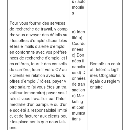
s / auto
mobile
s
Pour vous fournir des services
de recherche de travail, y comp
a) Iden
ris: vous envoyer des détails su
tité b)
r les offres d’emploi disponibles
Coordo
et les e-mails d’alerte d’emploi
nnées
en conformité avec vos préfére
c) Don
nces de recherche d’emploi et l
nées fi
es critères, fournir des conseils
Remplir un contr
nancièr
de carrière, fournir votre CV au
at; Intérêts légiti
es d) D
x clients en relation avec leurs
mes Obligation l
onnées
offres d’emploi / rôles), payer v
égale ou réglem
de tran
otre salaire (si vous êtes un tra
entaire
saction
vailleur temporaire) payer vos f
e) Mar
rais si vous travaillez par l’inter
keting
médiaire d’un parapluie ou d’un
et com
e société à responsabilité limité
munica
e, et de facturer aux clients pou
tions
r les placements que nous fais
ons.