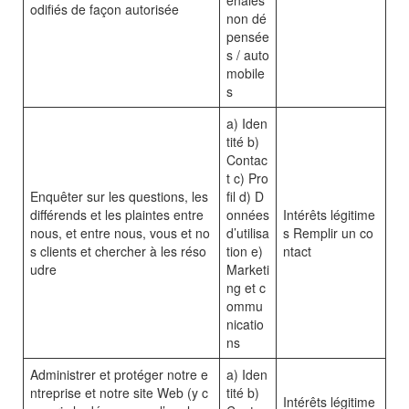
énales
odifiés de façon autorisée
non dé
pensée
s / auto
mobile
s
a) Iden
tité b)
Contac
t c) Pro
Enquêter sur les questions, les
fil d) D
différends et les plaintes entre
onnées
Intérêts légitime
nous, et entre nous, vous et no
d’utilisa
s Remplir un co
s clients et chercher à les réso
tion e)
ntact
udre
Marketi
ng et c
ommu
nicatio
ns
Administrer et protéger notre e
a) Iden
ntreprise et notre site Web (y c
tité b)
Intérêts légitime