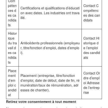
Com
péten
Contact C
Certifications et qualifications d’éducati
ces d
ompétenc
on avec dates. Les industries ont trava
es ca
es des can
illé.
ndida
didats
ts
Histor
ique
Contact Hi
du tra
Antécédents professionnels (employeu
storique d
vail d
r, titre/fonction d’emploi, dates d’emplo
e l’emploi
es ca
i).
des candid
ndida
ats
ts
Place
Contact Or
ment
Placement (entreprise, titre/fonction
dre d’empl
d’em
d’emploi, date de début, date de fin, ré
oi Adresse
ploi c
munération/taux de rémunération, adr
de l’entrep
andid
esses de chantier).
rise
at
Retirez votre consentement à tout moment