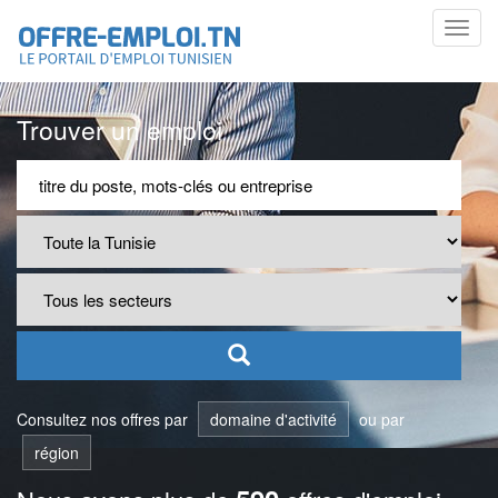
Toggl
navig
Trouver un emploi
Consultez nos offres par
domaine d'activité
ou par
région