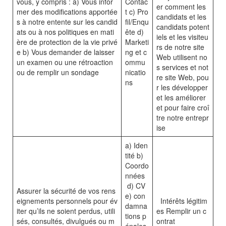
vous, y compris : a) Vous infor
Contac
er comment les
mer des modifications apportée
t c) Pro
candidats et les
s à notre entente sur les candid
fil/Enqu
candidats potent
ats ou à nos politiques en mati
ête d)
iels et les visiteu
ère de protection de la vie privé
Marketi
rs de notre site
e b) Vous demander de laisser
ng et c
Web utilisent no
un examen ou une rétroaction
ommu
s services et not
ou de remplir un sondage
nicatio
re site Web, pou
ns
r les développer
et les améliorer
et pour faire croî
tre notre entrepr
ise
a) Iden
tité b)
Coordo
nnées
d) CV
Assurer la sécurité de vos rens
e) con
eignements personnels pour év
Intérêts légitim
damna
iter qu’ils ne soient perdus, utili
es Remplir un c
tions p
sés, consultés, divulgués ou m
ontrat