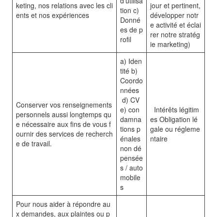
d’utilisa
keting, nos relations avec les cli
jour et pertinent,
tion c)
ents et nos expériences
développer notr
Donné
e activité et éclai
es de p
rer notre stratég
rofil
ie marketing)
a) Iden
tité b)
Coordo
nnées
d) CV
Conserver vos renseignements
e) con
Intérêts légitim
personnels aussi longtemps qu
damna
es Obligation lé
e nécessaire aux fins de vous f
tions p
gale ou régleme
ournir des services de recherch
énales
ntaire
e de travail.
non dé
pensée
s / auto
mobile
s
Pour nous aider à répondre au
x demandes, aux plaintes ou p