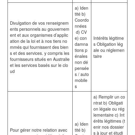
a) Iden
tité b)
Coordo
Divulgation de vos renseignem
nnées
ents personnels au gouvernem
d) CV
ent et aux organismes d’applic
e) con
Intérêts légitime
ation de la loi et à nos tiers no
damna
s Obligation lég
mmés qui fournissent des bien
tions p
ale ou réglemen
s et des services. y compris les
énales
taire
fournisseurs situés en Australie
non dé
et les services basés sur le clo
pensée
ud
s / auto
mobile
s
a) Remplir un co
ntrat b) Obligati
on légale ou rég
lementaire c) Int
érêts légitimes (t
a) Iden
enir nos dossier
Pour gérer notre relation avec
tité b)
s à jour et étudi