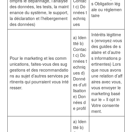
ompris le dépannage, l’analyse
Contac
s Obligation lég
des données, les tests, la maint
t c) Do
ale ou réglemen
enance du système, le support,
nnées t
taire
la déclaration et l’hébergement
echniq
des données)
ues
Intérêts légitime
a) Iden
s (envoyez-vous
tité b)
des guides de s
Contac
alaire et d’autre
t c) Do
Pour le marketing et les comm
s informations p
nnées t
unications, faites-vous des sug
ertinentes) Lors
echniq
gestions et des recommandatio
que nous avons
ues d)
ns au sujet d’autres services pe
une relation d’aff
Donné
rtinents qui pourraient vous inté
aires avec vous,
es d’uti
resser.
vous envoyer le
lisation
marketing basé
e) Don
sur le « ll opt in
nées d
Votre consente
e profil
ment.
a) Iden
tité b)