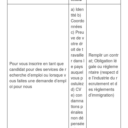
a) Iden
tité b)
Coordo
nnées
c) Preu
ve de v
otre dr
oit de t
ravaille
Remplir un contr
r dans l
at; Obligation lé
Pour vous inscrire en tant que
e pays
gale ou régleme
candidat pour des services de r
auquel
ntaire (respect d
echerche d’emploi ou lorsque v
vous p
e l’industrie du r
ous faites une demande d’empl
ostulez
ecrutement et d
oi pour nous
d) CV
es règlements
e) con
d’immigration)
damna
tions p
énales
non dé
pensée