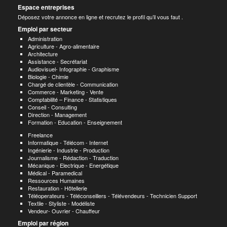
Espace entreprises
Déposez votre annonce en ligne et recrutez le profil qu’il vous faut .
Emploi par secteur
Administration
Agriculture - Agro-alimentaire
Architecture
Assistance - Secrétariat
Audiovisuel- Infographie - Graphisme
Biologie - Chimie
Chargé de clientèle - Communication
Commerce - Marketing - Vente
Comptabilité – Finance - Statistiques
Conseil - Consulting
Direction - Management
Formation - Education - Enseignement
Freelance
Informatique - Télécom - Internet
Ingénierie - Industrie - Production
Journalisme - Rédaction - Traduction
Mécanique - Electrique - Energétique
Médical - Paramedical
Ressources Humaines
Restauration - Hôtellerie
Téléoperateurs - Téléconseillers - Télévendeurs - Technicien Support
Textile - Styliste - Modéliste
Vendeur- Ouvrier - Chauffeur
Emploi par région