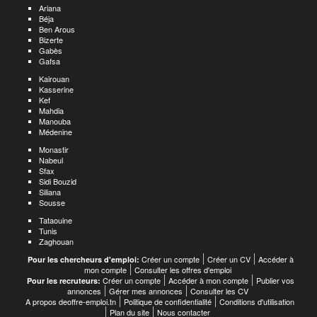
Ariana
Béja
Ben Arous
Bizerte
Gabès
Gafsa
Kairouan
Kasserine
Kef
Mahdia
Manouba
Médenine
Monastir
Nabeul
Sfax
Sidi Bouzid
Siliana
Sousse
Tataouine
Tunis
Zaghouan
Créer un compte
Créer un CV
Accéder à
Pour les chercheurs d'emploi:
mon compte
Consulter les offres d'emploi
Créer un compte
Accéder à mon compte
Publier vos
Pour les recruteurs:
annonces
Gérer mes annonces
Consulter les CV
A propos deoffre-emploi.tn
Politique de confidentialité
Conditions d'utilisation
Plan du site
Nous contacter