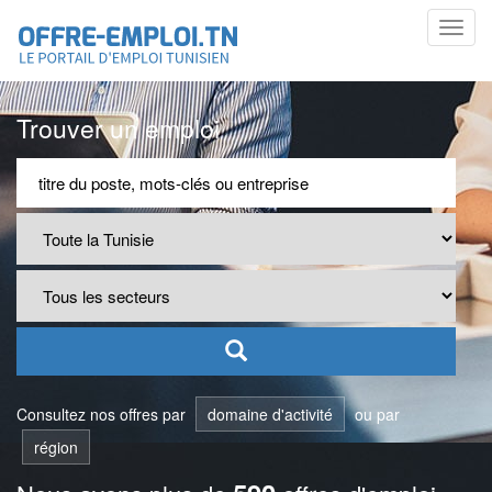
Toggl
navig
Trouver un emploi
Consultez nos offres par
domaine d'activité
ou par
région