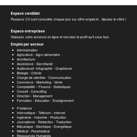
Espace candidat
Plusieurs CV sont consultés chaque jour sur offre-emploi.tn . Ajoutez le vôtre !
Espace entreprises
Déposez votre annonce en ligne et recrutez le profil qu’il vous faut .
Emploi par secteur
Administration
Agriculture - Agro-alimentaire
Architecture
Assistance - Secrétariat
Audiovisuel- Infographie - Graphisme
Biologie - Chimie
Chargé de clientèle - Communication
Commerce - Marketing - Vente
Comptabilité – Finance - Statistiques
Conseil - Consulting
Direction - Management
Formation - Education - Enseignement
Freelance
Informatique - Télécom - Internet
Ingénierie - Industrie - Production
Journalisme - Rédaction - Traduction
Mécanique - Electrique - Energétique
Médical - Paramedical
Ressources Humaines