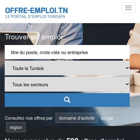
Toggl
navig
Trouver un emploi
Consultez nos offres par
domaine d'activité
ou par
région