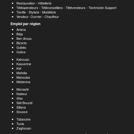
Restauration - Hôtellerie
Téléoperateurs - Téléconseillers - Télévendeurs - Technicien Support
Textile - Styliste - Modéliste
Vendeur- Ouvrier - Chauffeur
Emploi par région
Ariana
Béja
Ben Arous
Bizerte
Gabès
Gafsa
Kairouan
Kasserine
Kef
Mahdia
Manouba
Médenine
Monastir
Nabeul
Sfax
Sidi Bouzid
Siliana
Sousse
Tataouine
Tunis
Zaghouan