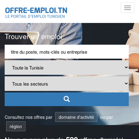
Toggl
navig
Trouver un emploi
Consultez nos offres par
domaine d'activité
ou par
région