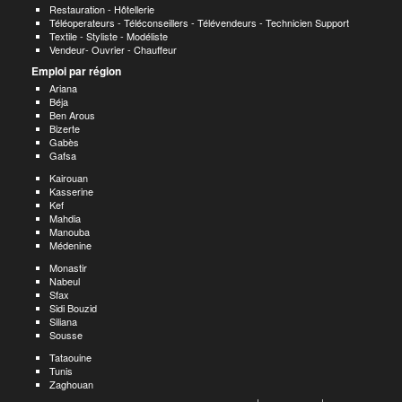
Restauration - Hôtellerie
Téléoperateurs - Téléconseillers - Télévendeurs - Technicien Support
Textile - Styliste - Modéliste
Vendeur- Ouvrier - Chauffeur
Emploi par région
Ariana
Béja
Ben Arous
Bizerte
Gabès
Gafsa
Kairouan
Kasserine
Kef
Mahdia
Manouba
Médenine
Monastir
Nabeul
Sfax
Sidi Bouzid
Siliana
Sousse
Tataouine
Tunis
Zaghouan