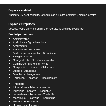
Espace candidat
Plusieurs CV sont consultés chaque jour sur offre-emploi.tn . Ajoutez le vôtre !
Espace entreprises
Déposez votre annonce en ligne et recrutez le profil qu’il vous faut .
Emploi par secteur
Administration
Agriculture - Agro-alimentaire
Architecture
Assistance - Secrétariat
Audiovisuel- Infographie - Graphisme
Biologie - Chimie
Chargé de clientèle - Communication
Commerce - Marketing - Vente
Comptabilité – Finance - Statistiques
Conseil - Consulting
Direction - Management
Formation - Education - Enseignement
Freelance
Informatique - Télécom - Internet
Ingénierie - Industrie - Production
Journalisme - Rédaction - Traduction
Mécanique - Electrique - Energétique
Médical - Paramedical
Ressources Humaines