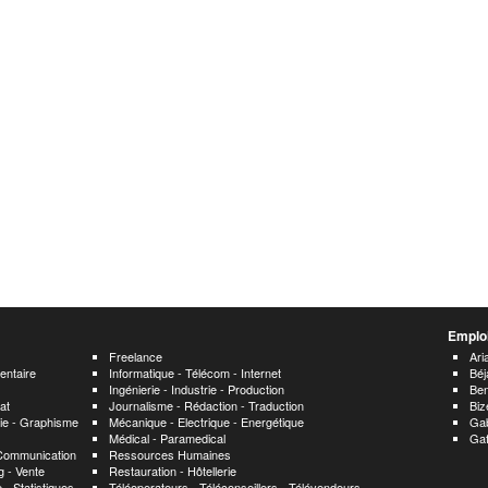
Emploi
Freelance
Ari
entaire
Informatique - Télécom - Internet
Béj
Ingénierie - Industrie - Production
Ben
at
Journalisme - Rédaction - Traduction
Biz
hie - Graphisme
Mécanique - Electrique - Energétique
Ga
Médical - Paramedical
Ga
 Communication
Ressources Humaines
 - Vente
Restauration - Hôtellerie
 - Statistiques
Téléoperateurs - Téléconseillers - Télévendeurs -