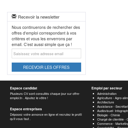
Recevoir la newsletter
Nous continuerons de rechercher des
offres d'emploi correspondant à vos
critères et vous les enverrons par
email. C’est aussi simple que ça !
Saisissez
votre
adresse
email
RECEVOIR LES OFFRES
Espace candidat
Emploi par secteur
Plusieurs CV sont consultés chaque jour sur offre-
Administration
emploi.tn . Ajoutez le vôtre !
Agriculture - Agro-alim
Architecture
Assistance - Secrétari
Espace entreprises
Audiovisuel- Infograp
Déposez votre annonce en ligne et recrutez le profil
Biologie - Chimie
qu’il vous faut .
Chargé de clientèle -
Commerce - Marketing
Comptabilité – Finance