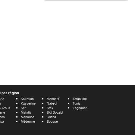
 par région
ana
Kairouan
Monastir
Tataouine
a
Kasserine
Nabeul
Tunis
 Arous
Kef
Sfax
Zaghouan
erte
Mahdia
Sidi Bouzid
bès
Manouba
Siliana
fsa
Médenine
Sousse