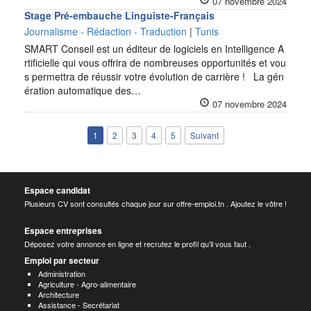
07 novembre 2024
Stage Pré-embauche Linguiste-Français
Journalisme - Rédaction - Traduction
|
Tunis
SMART Conseil est un éditeur de logiciels en Intelligence A
rtificielle qui vous offrira de nombreuses opportunités et vou
s permettra de réussir votre évolution de carrière ! La gén
ération automatique des…
07 novembre 2024
1
2
3
4
5
Suivant
Espace candidat
Plusieurs CV sont consultés chaque jour sur offre-emploi.tn . Ajoutez le vôtre !
Espace entreprises
Déposez votre annonce en ligne et recrutez le profil qu’il vous faut .
Emploi par secteur
Administration
Agriculture - Agro-alimentaire
Architecture
Assistance - Secrétariat