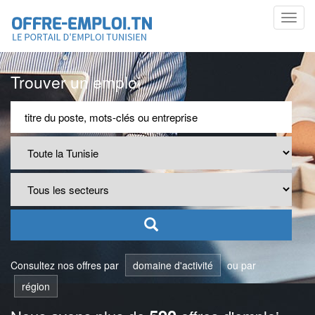
Toggl
navig
Trouver un emploi
Consultez nos offres par
domaine d'activité
ou par
région