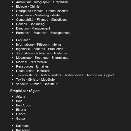
Audiovisuel- Infographie - Graphisme
Biologie - Chimie
Chargé de clientèle - Communication
Commerce - Marketing - Vente
Comptabilité – Finance - Statistiques
Conseil - Consulting
Direction - Management
Formation - Education - Enseignement
Freelance
Informatique - Télécom - Internet
Ingénierie - Industrie - Production
Journalisme - Rédaction - Traduction
Mécanique - Electrique - Energétique
Médical - Paramedical
Ressources Humaines
Restauration - Hôtellerie
Téléoperateurs - Téléconseillers - Télévendeurs - Technicien Support
Textile - Styliste - Modéliste
Vendeur- Ouvrier - Chauffeur
Emploi par région
Ariana
Béja
Ben Arous
Bizerte
Gabès
Gafsa
Kairouan
Kasserine