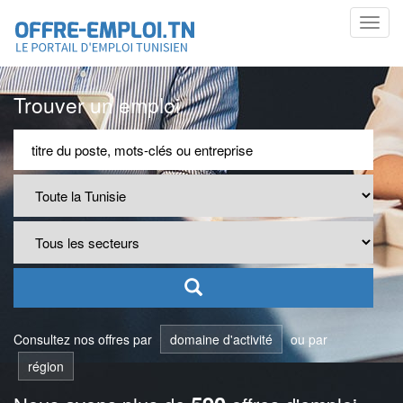
Toggl
navig
Trouver un emploi
Consultez nos offres par
domaine d'activité
ou par
région