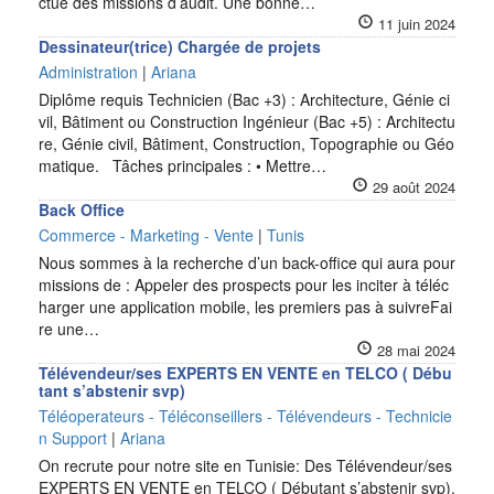
ctué des missions d’audit. Une bonne…
11 juin 2024
Dessinateur(trice) Chargée de projets
Administration
|
Ariana
Diplôme requis Technicien (Bac +3) : Architecture, Génie ci
vil, Bâtiment ou Construction Ingénieur (Bac +5) : Architectu
re, Génie civil, Bâtiment, Construction, Topographie ou Géo
matique. Tâches principales : • Mettre…
29 août 2024
Back Office
Commerce - Marketing - Vente
|
Tunis
Nous sommes à la recherche d’un back-office qui aura pour
missions de : Appeler des prospects pour les inciter à téléc
harger une application mobile, les premiers pas à suivreFai
re une…
28 mai 2024
Télévendeur/ses EXPERTS EN VENTE en TELCO ( Débu
tant s’abstenir svp)
Téléoperateurs - Téléconseillers - Télévendeurs - Technicie
n Support
|
Ariana
On recrute pour notre site en Tunisie: Des Télévendeur/ses
EXPERTS EN VENTE en TELCO ( Débutant s’abstenir svp).