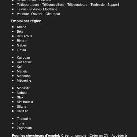
Téléoperateurs - Téléconseillers - Télévendeurs - Technicien Support
Textile - Styliste - Modéliste
Vendeur- Ouvrier - Chauffeur
Emploi par région
Ariana
Béja
Ben Arous
Bizerte
Gabès
Gafsa
Kairouan
Kasserine
Kef
Mahdia
Manouba
Médenine
Monastir
Nabeul
Sfax
Sidi Bouzid
Siliana
Sousse
Tataouine
Tunis
Zaghouan
Créer un compte
Créer un CV
Accéder à
Pour les chercheurs d'emploi: