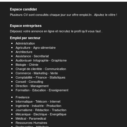
Espace candidat
Plusieurs CV sont consultés chaque jour sur offre-emploi.tn . Ajoutez le vôtre !
Espace entreprises
Déposez votre annonce en ligne et recrutez le profil qu’il vous faut .
Emploi par secteur
Administration
Agriculture - Agro-alimentaire
Architecture
Assistance - Secrétariat
Audiovisuel- Infographie - Graphisme
Biologie - Chimie
Chargé de clientèle - Communication
Commerce - Marketing - Vente
Comptabilité – Finance - Statistiques
Conseil - Consulting
Direction - Management
Formation - Education - Enseignement
Freelance
Informatique - Télécom - Internet
Ingénierie - Industrie - Production
Journalisme - Rédaction - Traduction
Mécanique - Electrique - Energétique
Médical - Paramedical
Ressources Humaines
Restauration - Hôtellerie