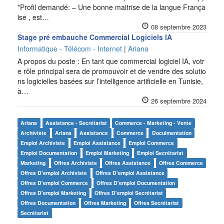
*Profil demandé: – Une bonne maitrise de la langue França
ise , est…
08 septembre 2023
Stage pré embauche Commercial Logiciels IA
Informatique - Télécom - Internet
|
Ariana
A propos du poste : En tant que commercial logiciel IA, votr
e rôle principal sera de promouvoir et de vendre des solutio
ns logicielles basées sur l’intelligence artificielle en Tunisie,
à…
26 septembre 2024
Ariana
Assistance - Secrétariat
Commerce - Marketing - Vente
Archiviste
Ariana
Assistance
Commerce
Doculmentation
Emploi Archiviste
Emploi Assistance
Emploi Commerce
Emploi Documentation
Emploi Marketing
Emploi Secrétariat
Marketing
Offres Archiviste
Offres Assistance
Offres Commerce
Offres D'emploi Archiviste
Offres D'emploi Assistance
Offres D'emploi Commerce
Offres D'emploi Documentation
Offres D'emploi Marketing
Offres D'emploi Secrétariat
Offres Documentation
Offres Marketing
Offres Secrétariat
Secrétariat