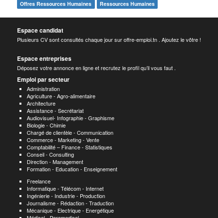
Offres Ressources Humaines
Ressources Humaines
Espace candidat
Plusieurs CV sont consultés chaque jour sur offre-emploi.tn . Ajoutez le vôtre !
Espace entreprises
Déposez votre annonce en ligne et recrutez le profil qu’il vous faut .
Emploi par secteur
Administration
Agriculture - Agro-alimentaire
Architecture
Assistance - Secrétariat
Audiovisuel- Infographie - Graphisme
Biologie - Chimie
Chargé de clientèle - Communication
Commerce - Marketing - Vente
Comptabilité – Finance - Statistiques
Conseil - Consulting
Direction - Management
Formation - Education - Enseignement
Freelance
Informatique - Télécom - Internet
Ingénierie - Industrie - Production
Journalisme - Rédaction - Traduction
Mécanique - Electrique - Energétique
Médical - Paramedical