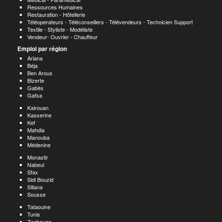
Ressources Humaines
Restauration - Hôtellerie
Téléoperateurs - Téléconseillers - Télévendeurs - Technicien Support
Textile - Styliste - Modéliste
Vendeur- Ouvrier - Chauffeur
Emploi par région
Ariana
Béja
Ben Arous
Bizerte
Gabès
Gafsa
Kairouan
Kasserine
Kef
Mahdia
Manouba
Médenine
Monastir
Nabeul
Sfax
Sidi Bouzid
Siliana
Sousse
Tataouine
Tunis
Zaghouan