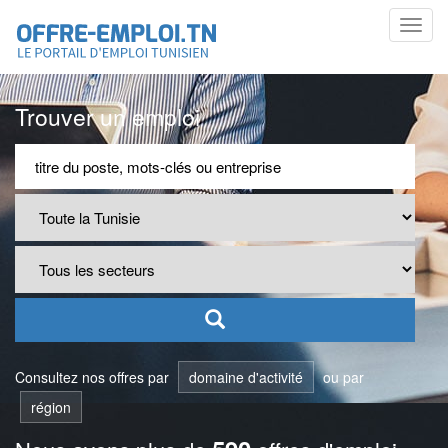
Toggl
navig
Trouver un emploi
Consultez nos offres par
domaine d'activité
ou par
région