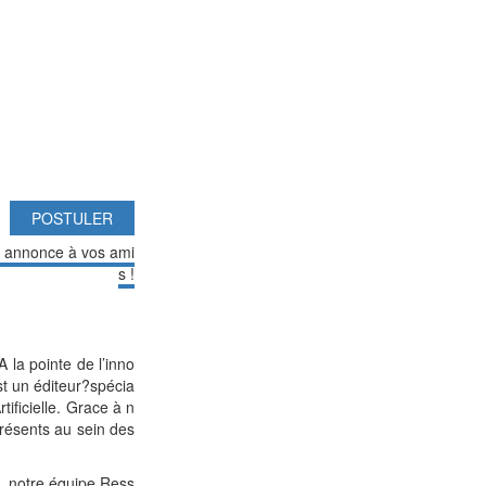
POSTULER
e annonce à vos ami
s !
 la pointe de l’inno
st un éditeur?spécia
tificielle. Grace à n
présents au sein des
, notre équipe Ress