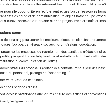
rute des
Assistants
en Recrutemen
t fraîchement diplômé H/F (Bac+3
ne nouvelle opportunité en recrutement et gestion de ressources huma
apacités d'écoute et de communication, rejoignez notre équipe expé
vous aurez l'occasion d'intervenir sur des projets transformatifs et inno
issions seront :
gie de sourcing pour attirer les meilleurs talents, en identifiant notamme
nonces, job-boards, réseaux sociaux, forums/salons, cooptation.
e proactive les processus de recrutement des candidats (rédaction et p
rofils, pré-qualification téléphonique et entretiens RH, planification de
malisation et communication de l’offre).
 administratifs du processus (édition des contrats, mise à jour des bas
tration du personnel, pilotage de l’onboarding…).
mer votre vivier de candidats
tion et des périodes d’essai.
ons écoles: participation aux forums et suivi des actions et conventions
Smart
, rejoignez-nous!