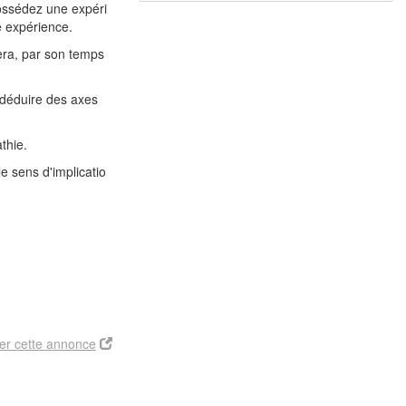
ossédez une expéri
e expérience.
era, par son temps
 déduire des axes
thie.
e sens d'implicatio
er cette annonce