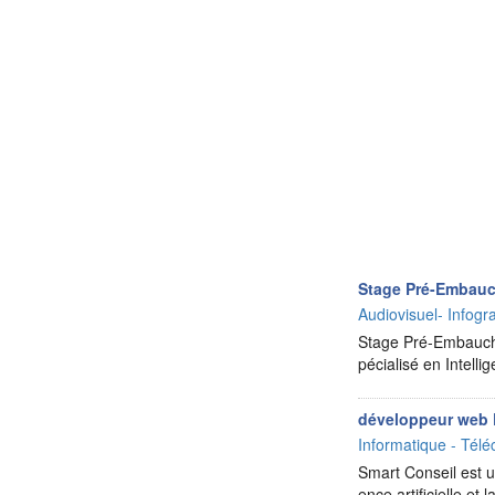
Stage Pré-Embauc
Audiovisuel- Infog
Stage Pré-Embauche
pécialisé en Intell
développeur web 
Informatique - Télé
Smart Conseil est un
ence artificielle e