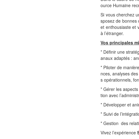
ource Humaine rec
Si vous cherchez u
sposez de bonnes c
et enthousiaste et 
à l’étranger.
Vos principales m
* Définir une straté
anaux adaptés : an
* Piloter de manièr
nces, analyses des p
s opérationnels, for
* Gérer les aspects
tion avec l’adminis
* Développer et ani
* Suivi de l’intégra
* Gestion des relati
Vivez l’expérience