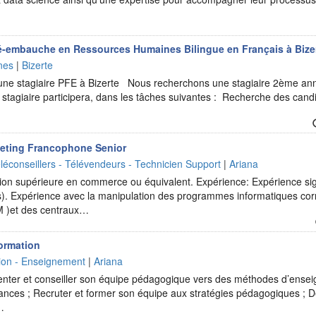
é-embauche en Ressources Humaines Bilingue en Français à Bize
nes
|
Bizerte
une stagiaire PFE à Bizerte Nous recherchons une stagiaire 2ème a
stagiaire participera, dans les tâches suivantes : Recherche des candid
keting Francophone Senior
léconseillers - Télévendeurs - Technicien Support
|
Ariana
on supérieure en commerce ou équivalent. Expérience: Expérience sign
). Expérience avec la manipulation des programmes informatiques cor
M )et des centraux…
ormation
ion - Enseignement
|
Ariana
ienter et conseiller son équipe pédagogique vers des méthodes d’ense
mances ; Recruter et former son équipe aux stratégies pédagogiques ;
…