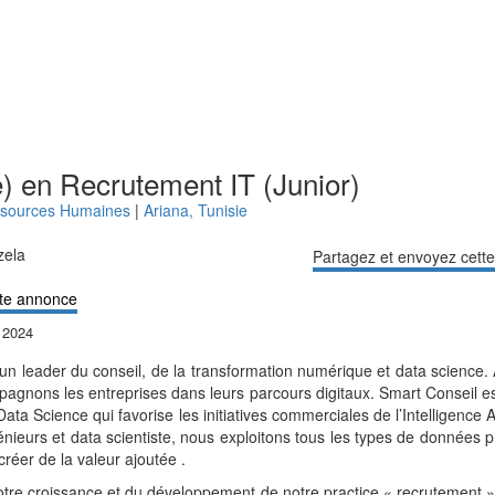
e) en Recrutement IT (Junior)
essources Humaines
|
Ariana
,
Tunisie
zela
Partagez et envoyez cett
te annonce
 2024
un leader du conseil, de la transformation numérique et data science. A
agnons les entreprises dans leurs parcours digitaux. Smart Conseil e
Data Science qui favorise les initiatives commerciales de l’Intelligence Ar
génieurs et data scientiste, nous exploitons tous les types de données 
créer de la valeur ajoutée .
otre croissance et du développement de notre practice « recrutement »