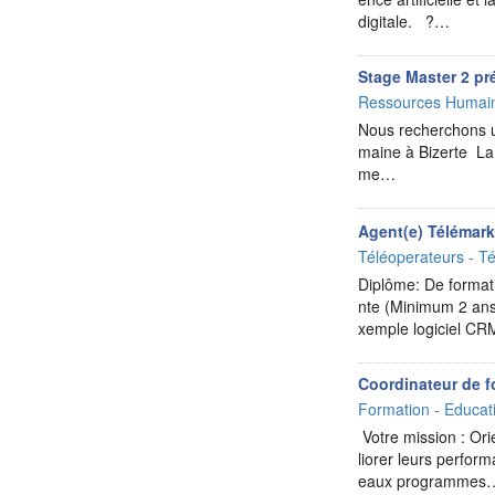
digitale. ?…
Stage Master 2 pr
Ressources Humai
Nous recherchons 
maine à Bizerte La 
me…
Agent(e) Télémar
Téléoperateurs - Té
Diplôme: De formati
nte (Minimum 2 ans
xemple logiciel CR
Coordinateur de f
Formation - Educat
Votre mission : Or
liorer leurs perfor
eaux programmes