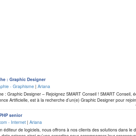
he : Graphic Designer
raphie - Graphisme
|
Ariana
 : Graphic Designer – Rejoignez SMART Conseil ! SMART Conseil, édit
igence Artificielle, est à la recherche d’un(e) Graphic Designer pour rej
PHP senior
com - Internet
|
Ariana
 éditeur de logiciels, nous offrons à nos clients des solutions dans le d
t la data science ainsi qu’une expertise pour accompagner leur processu