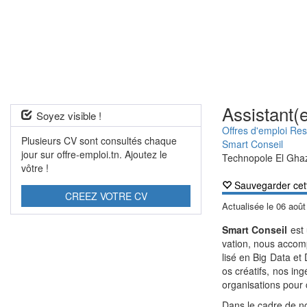
Assistant(
Soyez visible !
Offres d'emploi R
Plusieurs CV sont consultés chaque
Smart Conseil
jour sur offre-emploi.tn. Ajoutez le
Technopole El Gha
vôtre !
Sauvegarder cet
CREEZ VOTRE CV
Actualisée le
06 août
Smart Conseil
est 
vation, nous accomp
lisé en Big Data et 
os créatifs, nos in
organisations pour 
Dans le cadre de n