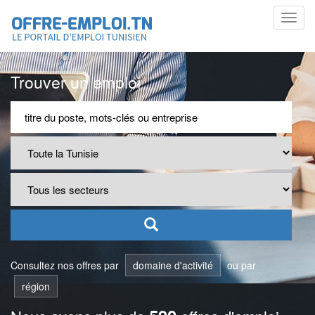
Toggl
navig
Trouver un emploi
Consultez nos offres par
domaine d'activité
ou par
région