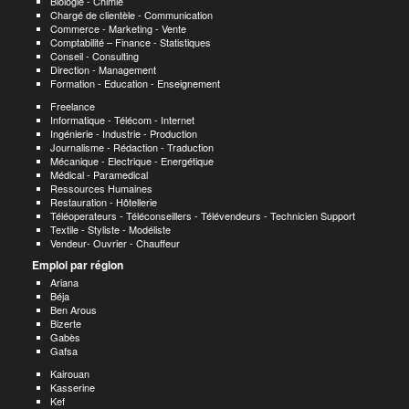
Biologie - Chimie
Chargé de clientèle - Communication
Commerce - Marketing - Vente
Comptabilité – Finance - Statistiques
Conseil - Consulting
Direction - Management
Formation - Education - Enseignement
Freelance
Informatique - Télécom - Internet
Ingénierie - Industrie - Production
Journalisme - Rédaction - Traduction
Mécanique - Electrique - Energétique
Médical - Paramedical
Ressources Humaines
Restauration - Hôtellerie
Téléoperateurs - Téléconseillers - Télévendeurs - Technicien Support
Textile - Styliste - Modéliste
Vendeur- Ouvrier - Chauffeur
Emploi par région
Ariana
Béja
Ben Arous
Bizerte
Gabès
Gafsa
Kairouan
Kasserine
Kef