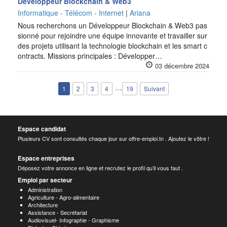
Développeur Blockchain & Web3
Informatique - Télécom - Internet
|
Ariana
Nous recherchons un Développeur Blockchain & Web3 pas
sionné pour rejoindre une équipe innovante et travailler sur
des projets utilisant la technologie blockchain et les smart c
ontracts. Missions principales : Développer…
03 décembre 2024
…
1
2
3
4
19
Suivant
Espace candidat
Plusieurs CV sont consultés chaque jour sur offre-emploi.tn . Ajoutez le vôtre !
Espace entreprises
Déposez votre annonce en ligne et recrutez le profil qu’il vous faut .
Emploi par secteur
Administration
Agriculture - Agro-alimentaire
Architecture
Assistance - Secrétariat
Audiovisuel- Infographie - Graphisme