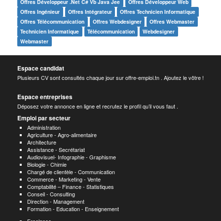
Offres Développeur .net C# Vb Java Jee
Offres Développeur Web
Offres Ingénieur
Offres Intégrateur
Offres Technicien Informatique
Offres Télécommunication
Offres Webdesigner
Offres Webmaster
Technicien Informatique
Télécommunication
Webdesigner
Webmaster
Espace candidat
Plusieurs CV sont consultés chaque jour sur offre-emploi.tn . Ajoutez le vôtre !
Espace entreprises
Déposez votre annonce en ligne et recrutez le profil qu’il vous faut .
Emploi par secteur
Administration
Agriculture - Agro-alimentaire
Architecture
Assistance - Secrétariat
Audiovisuel- Infographie - Graphisme
Biologie - Chimie
Chargé de clientèle - Communication
Commerce - Marketing - Vente
Comptabilité – Finance - Statistiques
Conseil - Consulting
Direction - Management
Formation - Education - Enseignement