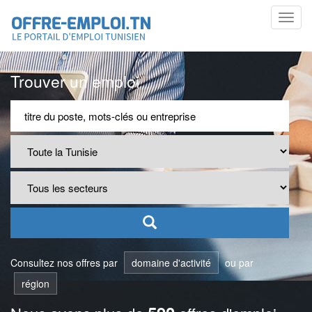
Toggl
navig
Trouver un emploi
Consultez nos offres par
domaine d'activité
ou par
région