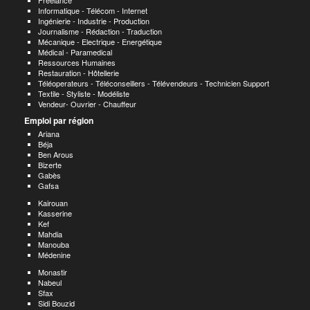
Freelance
Informatique - Télécom - Internet
Ingénierie - Industrie - Production
Journalisme - Rédaction - Traduction
Mécanique - Electrique - Energétique
Médical - Paramedical
Ressources Humaines
Restauration - Hôtellerie
Téléoperateurs - Téléconseillers - Télévendeurs - Technicien Support
Textile - Styliste - Modéliste
Vendeur- Ouvrier - Chauffeur
Emploi par région
Ariana
Béja
Ben Arous
Bizerte
Gabès
Gafsa
Kairouan
Kasserine
Kef
Mahdia
Manouba
Médenine
Monastir
Nabeul
Sfax
Sidi Bouzid