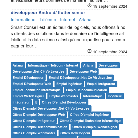
et visualiser leurs données de manière intuitive….
19 septembre 2024
développeur Android/ flutter senior
Informatique - Télécom - Internet
|
Ariana
Smart Conseil est un éditeur de logiciels, nous offrons à no
s clients des solutions dans le domaine de l’intelligence artif
icielle et la data science ainsi qu’une expertise pour accom
pagner leur…
10 septembre 2024
Ariana
Informatique - Télécom - Internet
Ariana
Développeur
Développeur .net C# Vb Java Jee
Développeur Web
Emploi Développeur
Emploi Développeur .net C# Vb Java Jee
Emploi Développeur Web
Emploi Ingénieur
Emploi Intégrateur
Emploi Technicien Informatique
Emploi Télécommunication
Emploi Webdesigner
Emploi Webmaster
Informatique
Ingénieur
Intégrateur
It
Offres D'emploi Développeur
Offres D'emploi Développeur .net C# Vb Java Jee
Offres D'emploi Développeur Web
Offres D'emploi Ingénieur
Offres D'emploi Intégrateur
Offres D'emploi Technicien Informatique
Offres D'emploi Télécommunication
Offres D'emploi Webdesigner
Offres D'emploi Webmaster
Offres Développeur