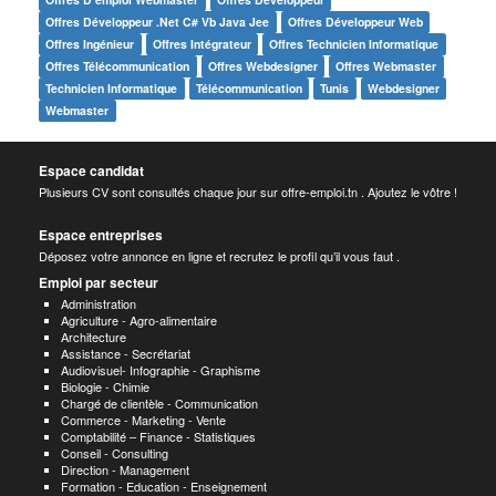
Offres Développeur .net C# Vb Java Jee
Offres Développeur Web
Offres Ingénieur
Offres Intégrateur
Offres Technicien Informatique
Offres Télécommunication
Offres Webdesigner
Offres Webmaster
Technicien Informatique
Télécommunication
Tunis
Webdesigner
Webmaster
Espace candidat
Plusieurs CV sont consultés chaque jour sur offre-emploi.tn . Ajoutez le vôtre !
Espace entreprises
Déposez votre annonce en ligne et recrutez le profil qu’il vous faut .
Emploi par secteur
Administration
Agriculture - Agro-alimentaire
Architecture
Assistance - Secrétariat
Audiovisuel- Infographie - Graphisme
Biologie - Chimie
Chargé de clientèle - Communication
Commerce - Marketing - Vente
Comptabilité – Finance - Statistiques
Conseil - Consulting
Direction - Management
Formation - Education - Enseignement