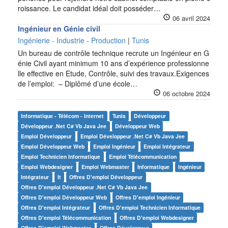
roissance. Le candidat idéal doit posséder…
06 avril 2024
Ingénieur en Génie civil
Ingénierie - Industrie - Production
|
Tunis
Un bureau de contrôle technique recrute un Ingénieur en G
énie Civil ayant minimum 10 ans d’expérience professionne
lle effective en Etude, Contrôle, suivi des travaux.Exigences
de l’emploi: – Diplômé d’une école…
06 octobre 2024
Informatique - Télécom - Internet
Tunis
Développeur
Développeur .net C# Vb Java Jee
Développeur Web
Emploi Développeur
Emploi Développeur .net C# Vb Java Jee
Emploi Développeur Web
Emploi Ingénieur
Emploi Intégrateur
Emploi Technicien Informatique
Emploi Télécommunication
Emploi Webdesigner
Emploi Webmaster
Informatique
Ingénieur
Intégrateur
It
Offres D'emploi Développeur
Offres D'emploi Développeur .net C# Vb Java Jee
Offres D'emploi Développeur Web
Offres D'emploi Ingénieur
Offres D'emploi Intégrateur
Offres D'emploi Technicien Informatique
Offres D'emploi Télécommunication
Offres D'emploi Webdesigner
Offres D'emploi Webmaster
Offres Développeur