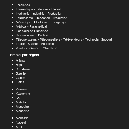
Freelance
Informatique - Télécom - Internet
Ingénierie - Industrie - Production
Journalisme - Rédaction - Traduction
Mécanique - Electrique - Energétique
Médical - Paramedical
Ressources Humaines
Restauration - Hôtellerie
Téléoperateurs - Téléconseillers - Télévendeurs - Technicien Support
Textile - Styliste - Modéliste
Vendeur- Ouvrier - Chauffeur
Emploi par région
Ariana
Béja
Ben Arous
Bizerte
Gabès
Gafsa
Kairouan
Kasserine
Kef
Mahdia
Manouba
Médenine
Monastir
Nabeul
Sfax