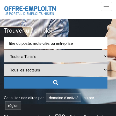
Toggl
navig
Trouver un emploi
Consultez nos offres par
domaine d'activité
ou par
région