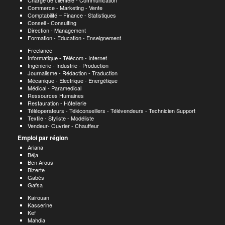
Chargé de clientèle - Communication
Commerce - Marketing - Vente
Comptabilité – Finance - Statistiques
Conseil - Consulting
Direction - Management
Formation - Education - Enseignement
Freelance
Informatique - Télécom - Internet
Ingénierie - Industrie - Production
Journalisme - Rédaction - Traduction
Mécanique - Electrique - Energétique
Médical - Paramedical
Ressources Humaines
Restauration - Hôtellerie
Téléoperateurs - Téléconseillers - Télévendeurs - Technicien Support
Textile - Styliste - Modéliste
Vendeur- Ouvrier - Chauffeur
Emploi par région
Ariana
Béja
Ben Arous
Bizerte
Gabès
Gafsa
Kairouan
Kasserine
Kef
Mahdia