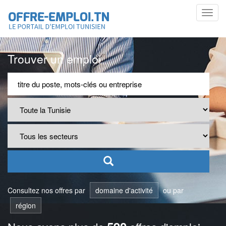
Toggl
navig
Trouver un emploi
Consultez nos offres par
domaine d'activité
ou par
région