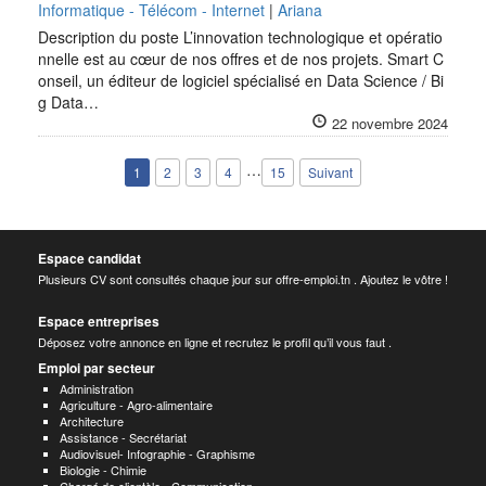
Informatique - Télécom - Internet
|
Ariana
Description du poste L’innovation technologique et opératio
nnelle est au cœur de nos offres et de nos projets. Smart C
onseil, un éditeur de logiciel spécialisé en Data Science / Bi
g Data…
22 novembre 2024
…
1
2
3
4
15
Suivant
Espace candidat
Plusieurs CV sont consultés chaque jour sur offre-emploi.tn . Ajoutez le vôtre !
Espace entreprises
Déposez votre annonce en ligne et recrutez le profil qu’il vous faut .
Emploi par secteur
Administration
Agriculture - Agro-alimentaire
Architecture
Assistance - Secrétariat
Audiovisuel- Infographie - Graphisme
Biologie - Chimie