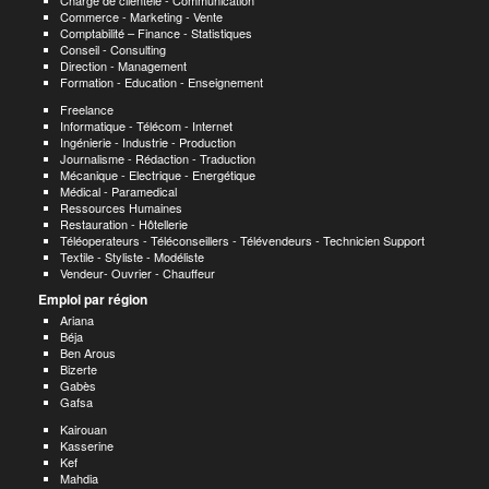
Chargé de clientèle - Communication
Commerce - Marketing - Vente
Comptabilité – Finance - Statistiques
Conseil - Consulting
Direction - Management
Formation - Education - Enseignement
Freelance
Informatique - Télécom - Internet
Ingénierie - Industrie - Production
Journalisme - Rédaction - Traduction
Mécanique - Electrique - Energétique
Médical - Paramedical
Ressources Humaines
Restauration - Hôtellerie
Téléoperateurs - Téléconseillers - Télévendeurs - Technicien Support
Textile - Styliste - Modéliste
Vendeur- Ouvrier - Chauffeur
Emploi par région
Ariana
Béja
Ben Arous
Bizerte
Gabès
Gafsa
Kairouan
Kasserine
Kef
Mahdia