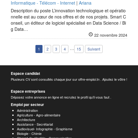
Informatique - Télécom - Internet
|
Ariana
Description du poste L’innovation technologique et opératio
nnelle est au cœur de nos offres et de nos projets. Smart C
onseil, un éditeur de logiciel spécialisé en Data Science / Bi
g Data…
22 novembre 2024
…
1
2
3
4
15
Suivant
Espace candidat
Plusieurs CV sont consultés chaque jour sur offre-emploi.tn . Ajoutez le vôtre !
Espace entreprises
Déposez votre annonce en ligne et recrutez le profil qu’il vous faut .
Emploi par secteur
Administration
Agriculture - Agro-alimentaire
Architecture
Assistance - Secrétariat
Audiovisuel- Infographie - Graphisme
Biologie - Chimie