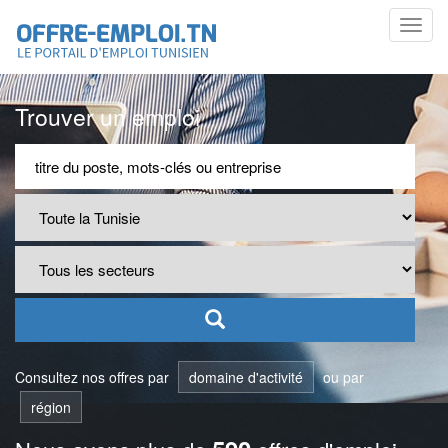
Toggl
navig
Trouver un emploi
Consultez nos offres par
domaine d'activité
ou par
région