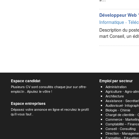
Développeur Web 
Informatique - Téléc
Description du poste
mart Conseil, un édi
Espace candidat
Emploi par secteur
Plusieurs CV sont consultés chaque jour sur offre-
Administration
emploi.tn . Ajoutez le vôtre !
Agriculture - Agro-alim
Architecture
Assistance - Secrétari
Espace entreprises
Audiovisuel- Infograp
Déposez votre annonce en ligne et recrutez le profil
Biologie - Chimie
qu’il vous faut .
Chargé de clientèle -
Commerce - Marketing
Comptabilité – Finance
Conseil - Consulting
Direction - Manageme
Formation - Educatio