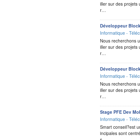
iller sur des projets
r…
Développeur Bloc
Informatique - Téléc
Nous recherchons un
iller sur des projets
r…
Développeur Bloc
Informatique - Téléc
Nous recherchons un
iller sur des projets
r…
Stage PFE Dev Mob
Informatique - Téléc
Smart conseil?est un 
incipales sont cent
s…