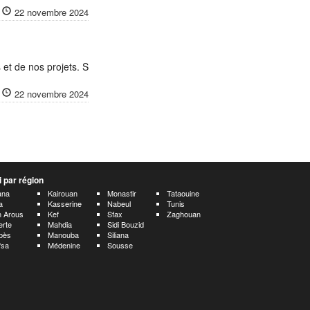
22 novembre 2024
 et de nos projets. S
22 novembre 2024
 par région
ana
Kairouan
Monastir
Tataouine
a
Kasserine
Nabeul
Tunis
 Arous
Kef
Sfax
Zaghouan
erte
Mahdia
Sidi Bouzid
bès
Manouba
Siliana
fsa
Médenine
Sousse