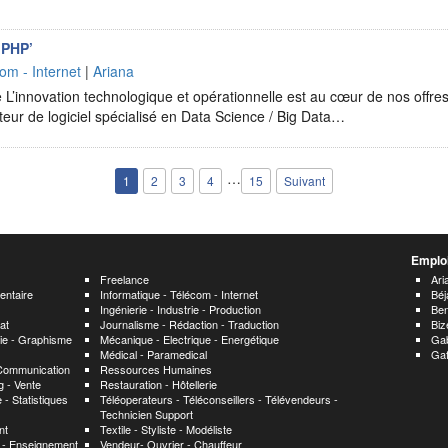
‘PHP’
om - Internet
|
Ariana
 L’innovation technologique et opérationnelle est au cœur de nos offres
teur de logiciel spécialisé en Data Science / Big Data…
…
1
2
3
4
15
Suivant
Emploi
Freelance
Ari
entaire
Informatique - Télécom - Internet
Béj
Ingénierie - Industrie - Production
Ben
at
Journalisme - Rédaction - Traduction
Biz
hie - Graphisme
Mécanique - Electrique - Energétique
Ga
Médical - Paramedical
Ga
 Communication
Ressources Humaines
 - Vente
Restauration - Hôtellerie
 - Statistiques
Téléoperateurs - Téléconseillers - Télévendeurs -
Technicien Support
nt
Textile - Styliste - Modéliste
n - Enseignement
Vendeur- Ouvrier - Chauffeur