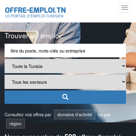
Toggl
navig
Trouver un emploi
Consultez nos offres par
domaine d'activité
ou par
région