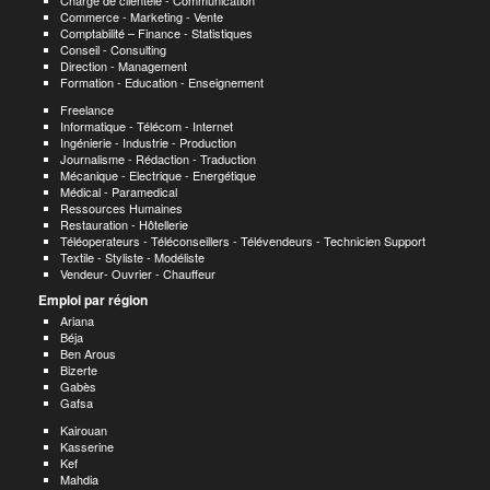
Chargé de clientèle - Communication
Commerce - Marketing - Vente
Comptabilité – Finance - Statistiques
Conseil - Consulting
Direction - Management
Formation - Education - Enseignement
Freelance
Informatique - Télécom - Internet
Ingénierie - Industrie - Production
Journalisme - Rédaction - Traduction
Mécanique - Electrique - Energétique
Médical - Paramedical
Ressources Humaines
Restauration - Hôtellerie
Téléoperateurs - Téléconseillers - Télévendeurs - Technicien Support
Textile - Styliste - Modéliste
Vendeur- Ouvrier - Chauffeur
Emploi par région
Ariana
Béja
Ben Arous
Bizerte
Gabès
Gafsa
Kairouan
Kasserine
Kef
Mahdia