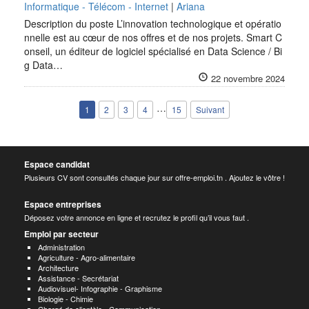
Informatique - Télécom - Internet
|
Ariana
Description du poste L’innovation technologique et opératio
nnelle est au cœur de nos offres et de nos projets. Smart C
onseil, un éditeur de logiciel spécialisé en Data Science / Bi
g Data…
22 novembre 2024
…
1
2
3
4
15
Suivant
Espace candidat
Plusieurs CV sont consultés chaque jour sur offre-emploi.tn . Ajoutez le vôtre !
Espace entreprises
Déposez votre annonce en ligne et recrutez le profil qu’il vous faut .
Emploi par secteur
Administration
Agriculture - Agro-alimentaire
Architecture
Assistance - Secrétariat
Audiovisuel- Infographie - Graphisme
Biologie - Chimie