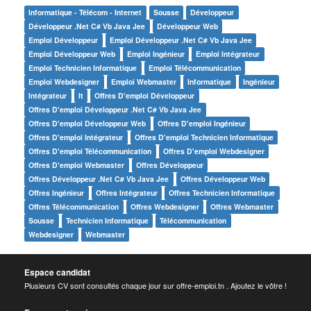
Informatique - Télécom - Internet
Sousse
Développeur
Développeur .net C# Vb Java Jee
Développeur Web
Emploi Développeur
Emploi Développeur .net C# Vb Java Jee
Emploi Développeur Web
Emploi Ingénieur
Emploi Intégrateur
Emploi Technicien Informatique
Emploi Télécommunication
Emploi Webdesigner
Emploi Webmaster
Informatique
Ingénieur
Intégrateur
It
Offres D'emploi Développeur
Offres D'emploi Développeur .net C# Vb Java Jee
Offres D'emploi Développeur Web
Offres D'emploi Ingénieur
Offres D'emploi Intégrateur
Offres D'emploi Technicien Informatique
Offres D'emploi Télécommunication
Offres D'emploi Webdesigner
Offres D'emploi Webmaster
Offres Développeur
Offres Développeur .net C# Vb Java Jee
Offres Développeur Web
Offres Ingénieur
Offres Intégrateur
Offres Technicien Informatique
Offres Télécommunication
Offres Webdesigner
Offres Webmaster
Sousse
Technicien Informatique
Télécommunication
Webdesigner
Webmaster
Espace candidat
Plusieurs CV sont consultés chaque jour sur offre-emploi.tn . Ajoutez le vôtre !