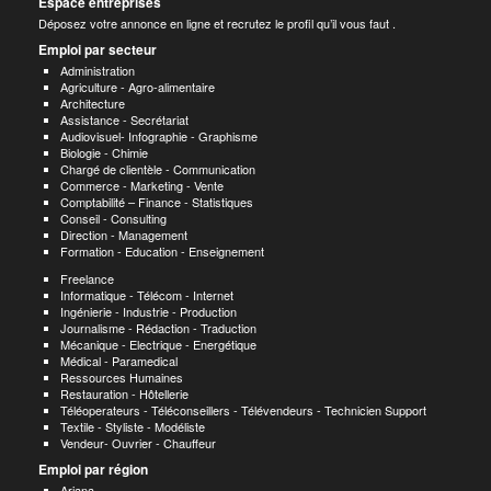
Espace entreprises
Déposez votre annonce en ligne et recrutez le profil qu’il vous faut .
Emploi par secteur
Administration
Agriculture - Agro-alimentaire
Architecture
Assistance - Secrétariat
Audiovisuel- Infographie - Graphisme
Biologie - Chimie
Chargé de clientèle - Communication
Commerce - Marketing - Vente
Comptabilité – Finance - Statistiques
Conseil - Consulting
Direction - Management
Formation - Education - Enseignement
Freelance
Informatique - Télécom - Internet
Ingénierie - Industrie - Production
Journalisme - Rédaction - Traduction
Mécanique - Electrique - Energétique
Médical - Paramedical
Ressources Humaines
Restauration - Hôtellerie
Téléoperateurs - Téléconseillers - Télévendeurs - Technicien Support
Textile - Styliste - Modéliste
Vendeur- Ouvrier - Chauffeur
Emploi par région
Ariana