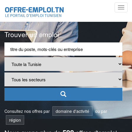
Toggl
navig
Trouver un emploi
Consultez nos offres par
domaine d'activité
ou par
région