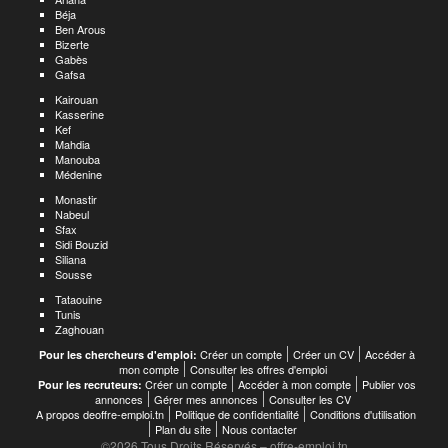
Béja
Ben Arous
Bizerte
Gabès
Gafsa
Kairouan
Kasserine
Kef
Mahdia
Manouba
Médenine
Monastir
Nabeul
Sfax
Sidi Bouzid
Siliana
Sousse
Tataouine
Tunis
Zaghouan
Créer un compte
Créer un CV
Accéder à
Pour les chercheurs d'emploi:
mon compte
Consulter les offres d'emploi
Créer un compte
Accéder à mon compte
Publier vos
Pour les recruteurs:
annonces
Gérer mes annonces
Consulter les CV
A propos deoffre-emploi.tn
Politique de confidentialité
Conditions d'utilisation
Plan du site
Nous contacter
©2026 Tous Droits Réservés – offre-emploi.tn