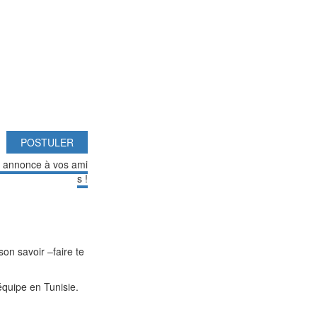
POSTULER
e annonce à vos ami
s !
son savoir –faire te
équipe en Tunisie.