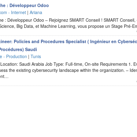
he : Développeur Odoo
com - Internet
|
Ariana
 : Développeur Odoo – Rejoignez SMART Conseil ! SMART Conseil, éd
 Science, Big Data, et Machine Learning, vous propose un Stage Pré
neer: Policies and Procedures Specialist ( Ingénieur en Cybersécu
 Procédures) Saudi
ie - Production
|
Tunis
ocation: Saudi Arabia Job Type: Full-time, On-site Requirements 1. Ev
sess the existing cybersecurity landscape within the organization. – Ide
ent…