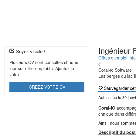
Ingénieur F
Soyez visible !
Offres d'emploi Inf
Plusieurs CV sont consultés chaque
e
jour sur offre-emploi.tn. Ajoutez le
Coral-io Software
vôtre !
Les berges du lac I
CREEZ VOTRE CV
Sauvegarder cet
Actualisée le
30 janv
Coral-IO
accompagne
chnique dans différe
Ainsi, nous sommes
Descriptif du pos