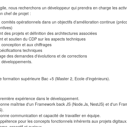
ile, nous recherchons un développeur qui prendra en charge les activ
un chef de projet :
x comités opérationnels dans un objectifs d'amélioration continue (préco
entives)
des projets et définition des architectures associées
et soutien du CDP sur les aspects techniques
a conception et aux chiffrages
écifications techniques
rage des demandes d'évolutions et de corrections
ux développements.
e formation supérieure Bac +5 (Master 2, Ecole d'ingénieurs).
remière expérience dans le développement.
onne maîtrise d'un Framework back JS (Node.Js, NestJS) et d'un Fr
S).
onne communication et capacité de travailler en équipe.
pétence pour les concepts fonctionnels inhérents aux projets digitaux
me, proactif et curieux.