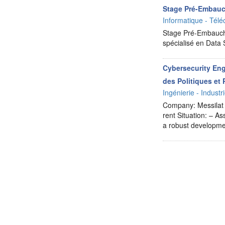
Stage Pré-Embauc
Informatique - Télé
Stage Pré-Embauche
spécialisé en Data
Cybersecurity Engi
des Politiques et
Ingénierie - Industr
Company: Messilat L
rent Situation: – As
a robust developm