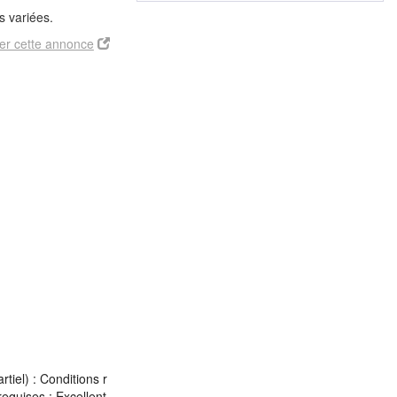
s variées.
er cette annonce
tiel) : Conditions r
equises : Excellent