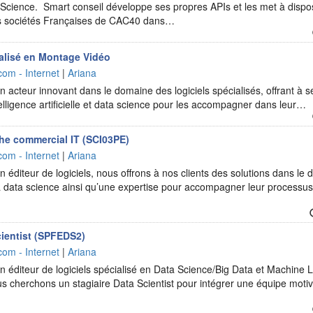
 Science. Smart conseil développe ses propres APIs et les met à dispos
es sociétés Françaises de CAC40 dans…
alisé en Montage Vidéo
com - Internet
|
Ariana
 acteur innovant dans le domaine des logiciels spécialisés, offrant à se
elligence artificielle et data science pour les accompagner dans leur…
he commercial IT (SCI03PE)
com - Internet
|
Ariana
 éditeur de logiciels, nous offrons à nos clients des solutions dans le d
t la data science ainsi qu’une expertise pour accompagner leur processu
ientist (SPFEDS2)
com - Internet
|
Ariana
n éditeur de logiciels spécialisé en Data Science/Big Data et Machine 
ous cherchons un stagiaire Data Scientist pour intégrer une équipe moti