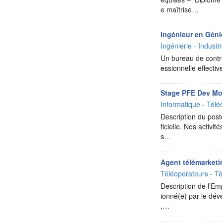
e maîtrise…
Ingénieur en Génie
Ingénierie - Industr
Un bureau de contr
essionnelle effecti
Stage PFE Dev Mo
Informatique - Télé
Description du post
ficielle. Nos activi
s…
Agent télémarketi
Téléoperateurs - Té
Description de l’Em
ionné(e) par le dév
,…