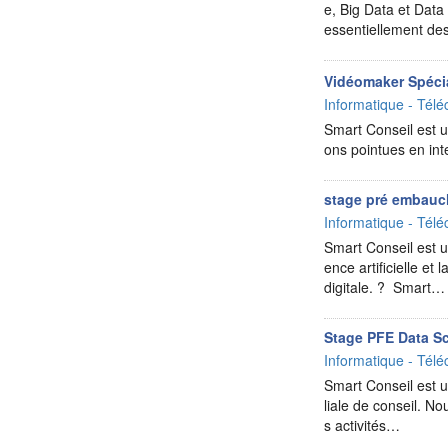
e, Big Data et Data
essentiellement d
Vidéomaker Spéci
Informatique - Télé
Smart Conseil est un
ons pointues en int
stage pré embauc
Informatique - Télé
Smart Conseil est un
ence artificielle e
digitale. ? Smart…
Stage PFE Data Sc
Informatique - Télé
Smart Conseil est u
liale de conseil. N
s activités…