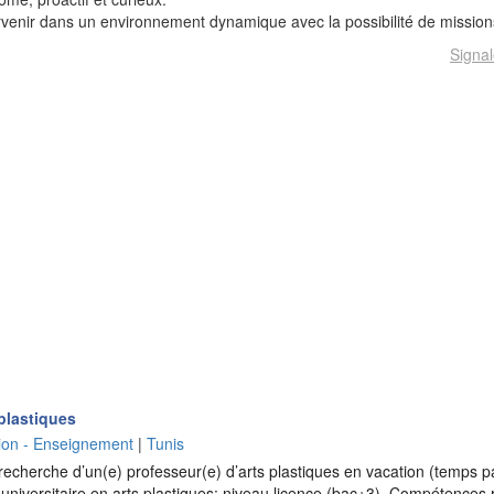
rvenir dans un environnement dynamique avec la possibilité de mission
Signal
 plastiques
ion - Enseignement
|
Tunis
cherche d’un(e) professeur(e) d’arts plastiques en vacation (temps par
niversitaire en arts plastiques: niveau licence (bac+3) Compétences r