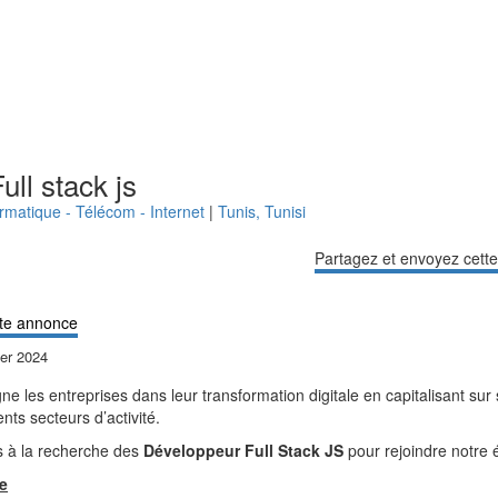
ull stack js
ormatique - Télécom - Internet
|
Tunis
,
Tunisi
Partagez et envoyez cett
I
te annonce
ier 2024
 les entreprises dans leur transformation digitale en capitalisant sur 
nts secteurs d’activité.
 à la recherche des
Développeur Full Stack JS
pour rejoindre notre 
te