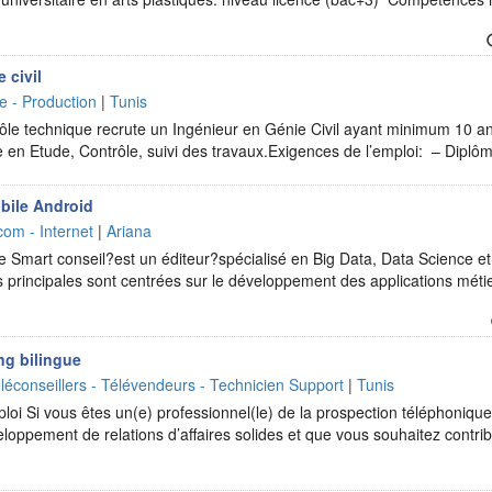
 civil
ie - Production
|
Tunis
ôle technique recrute un Ingénieur en Génie Civil ayant minimum 10 an
ve en Etude, Contrôle, suivi des travaux.Exigences de l’emploi: – Dipl
bile Android
com - Internet
|
Ariana
e Smart conseil?est un éditeur?spécialisé en Big Data, Data Science et 
tés principales sont centrées sur le développement des applications méti
ng bilingue
léconseillers - Télévendeurs - Technicien Support
|
Tunis
ploi Si vous êtes un(e) professionnel(le) de la prospection téléphoniq
eloppement de relations d’affaires solides et que vous souhaitez contri