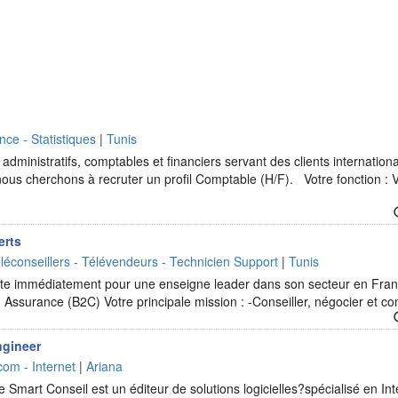
nce - Statistiques
|
Tunis
 administratifs, comptables et financiers servant des clients internatio
 nous cherchons à recruter un profil Comptable (H/F). Votre fonction : 
erts
léconseillers - Télévendeurs - Technicien Support
|
Tunis
ute immédiatement pour une enseigne leader dans son secteur en Fran
Assurance (B2C) Votre principale mission : -Conseiller, négocier et co
ngineer
com - Internet
|
Ariana
 Smart Conseil est un éditeur de solutions logicielles?spécialisé en Intel