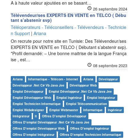
A à haute valeur ajoutées en se basant…
26 septembre 2024
Télévendeur/ses EXPERTS EN VENTE en TELCO ( Débu
tant s’abstenir svp)
Téléoperateurs - Téléconseillers - Télévendeurs - Technicie
n Support
|
Ariana
On recrute pour notre site en Tunisie: Des Télévendeur/ses
EXPERTS EN VENTE en TELCO ( Débutant s’abstenir svp).
*Profil demandé: – Une bonne maitrise de la langue França
ise , est…
08 septembre 2023
Ariana
Informatique - Télécom - Internet
Ariana
Développeur
Développeur .net C# Vb Java Jee
Développeur Web
Emploi Développeur
Emploi Développeur .net C# Vb Java Jee
Emploi Développeur Web
Emploi Ingénieur
Emploi Intégrateur
Emploi Technicien Informatique
Emploi Télécommunication
Emploi Webdesigner
Emploi Webmaster
Informatique
Ingénieur
Intégrateur
It
Offres D'emploi Développeur
Offres D'emploi Développeur .net C# Vb Java Jee
Offres D'emploi Développeur Web
Offres D'emploi Ingénieur
Offres D'emploi Intégrateur
Offres D'emploi Technicien Informatique