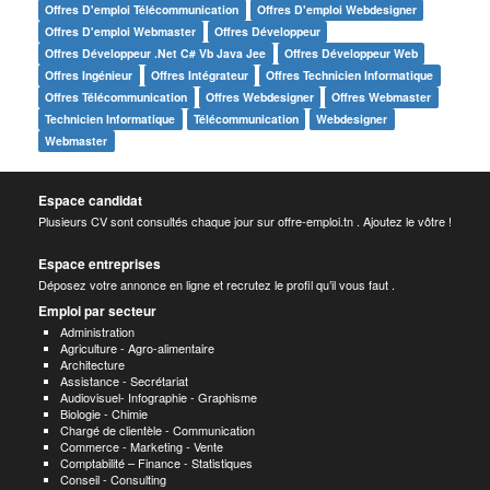
Offres D'emploi Télécommunication
Offres D'emploi Webdesigner
Offres D'emploi Webmaster
Offres Développeur
Offres Développeur .net C# Vb Java Jee
Offres Développeur Web
Offres Ingénieur
Offres Intégrateur
Offres Technicien Informatique
Offres Télécommunication
Offres Webdesigner
Offres Webmaster
Technicien Informatique
Télécommunication
Webdesigner
Webmaster
Espace candidat
Plusieurs CV sont consultés chaque jour sur offre-emploi.tn . Ajoutez le vôtre !
Espace entreprises
Déposez votre annonce en ligne et recrutez le profil qu’il vous faut .
Emploi par secteur
Administration
Agriculture - Agro-alimentaire
Architecture
Assistance - Secrétariat
Audiovisuel- Infographie - Graphisme
Biologie - Chimie
Chargé de clientèle - Communication
Commerce - Marketing - Vente
Comptabilité – Finance - Statistiques
Conseil - Consulting