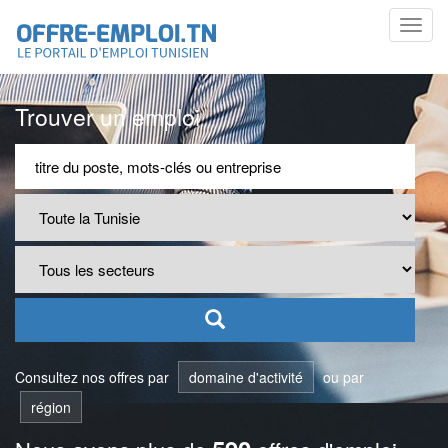
Toggl
navig
Trouver un emploi
Consultez nos offres par
domaine d'activité
ou par
région