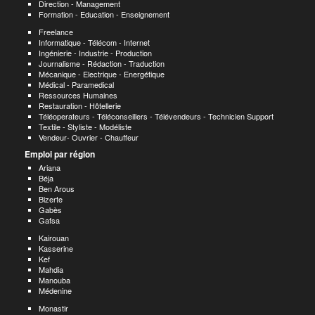
Direction - Management
Formation - Education - Enseignement
Freelance
Informatique - Télécom - Internet
Ingénierie - Industrie - Production
Journalisme - Rédaction - Traduction
Mécanique - Electrique - Energétique
Médical - Paramedical
Ressources Humaines
Restauration - Hôtellerie
Téléoperateurs - Téléconseillers - Télévendeurs - Technicien Support
Textile - Styliste - Modéliste
Vendeur- Ouvrier - Chauffeur
Emploi par région
Ariana
Béja
Ben Arous
Bizerte
Gabès
Gafsa
Kairouan
Kasserine
Kef
Mahdia
Manouba
Médenine
Monastir