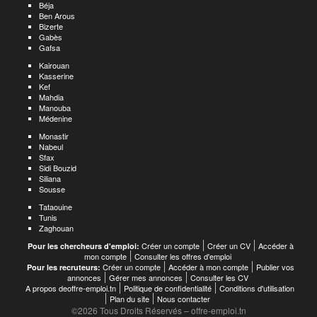
Béja
Ben Arous
Bizerte
Gabès
Gafsa
Kairouan
Kasserine
Kef
Mahdia
Manouba
Médenine
Monastir
Nabeul
Sfax
Sidi Bouzid
Siliana
Sousse
Tataouine
Tunis
Zaghouan
Créer un compte
Créer un CV
Accéder à
Pour les chercheurs d'emploi:
mon compte
Consulter les offres d'emploi
Créer un compte
Accéder à mon compte
Publier vos
Pour les recruteurs:
annonces
Gérer mes annonces
Consulter les CV
A propos deoffre-emploi.tn
Politique de confidentialité
Conditions d'utilisation
Plan du site
Nous contacter
©2026 Tous Droits Réservés – offre-emploi.tn