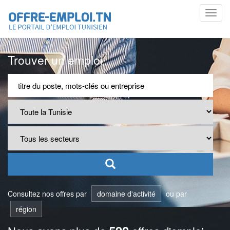
Toggl
navig
Trouver un emploi
Consultez nos offres par
domaine d'activité
ou par
région