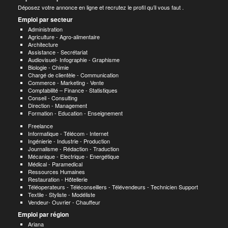
Déposez votre annonce en ligne et recrutez le profil qu’il vous faut .
Emploi par secteur
Administration
Agriculture - Agro-alimentaire
Architecture
Assistance - Secrétariat
Audiovisuel- Infographie - Graphisme
Biologie - Chimie
Chargé de clientèle - Communication
Commerce - Marketing - Vente
Comptabilité – Finance - Statistiques
Conseil - Consulting
Direction - Management
Formation - Education - Enseignement
Freelance
Informatique - Télécom - Internet
Ingénierie - Industrie - Production
Journalisme - Rédaction - Traduction
Mécanique - Electrique - Energétique
Médical - Paramedical
Ressources Humaines
Restauration - Hôtellerie
Téléoperateurs - Téléconseillers - Télévendeurs - Technicien Support
Textile - Styliste - Modéliste
Vendeur- Ouvrier - Chauffeur
Emploi par région
Ariana