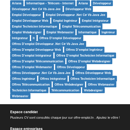
Ariana
Informatique - Télécom - Internet
Ariana
Développeur
Développeur .net C# Vb Java Jee
Développeur Web
Emploi Développeur
Emploi Développeur .net C# Vb Java Jee
Emploi Développeur Web
Emploi Ingénieur
Emploi Intégrateur
Emploi Technicien Informatique
Emploi Télécommunication
Emploi Webdesigner
Emploi Webmaster
Informatique
Ingénieur
Intégrateur
It
Offres D'emploi Développeur
Offres D'emploi Développeur .net C# Vb Java Jee
Offres D'emploi Développeur Web
Offres D'emploi Ingénieur
Offres D'emploi Intégrateur
Offres D'emploi Technicien Informatique
Offres D'emploi Télécommunication
Offres D'emploi Webdesigner
Offres D'emploi Webmaster
Offres Développeur
Offres Développeur .net C# Vb Java Jee
Offres Développeur Web
Offres Ingénieur
Offres Intégrateur
Offres Technicien Informatique
Offres Télécommunication
Offres Webdesigner
Offres Webmaster
Technicien Informatique
Télécommunication
Webdesigner
Webmaster
Espace candidat
Plusieurs CV sont consultés chaque jour sur offre-emploi.tn . Ajoutez le vôtre !
Espace entreprises