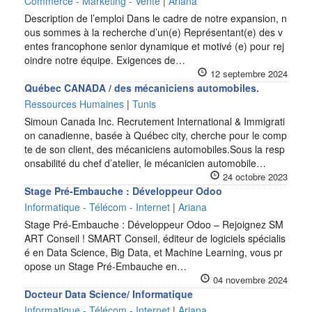
Commerce - Marketing - Vente
|
Ariana
Description de l’emploi Dans le cadre de notre expansion, n
ous sommes à la recherche d’un(e) Représentant(e) des v
entes francophone senior dynamique et motivé (e) pour rej
oindre notre équipe. Exigences de…
12 septembre 2024
Québec CANADA / des mécaniciens automobiles.
Ressources Humaines
|
Tunis
Simoun Canada Inc. Recrutement International & Immigrati
on canadienne, basée à Québec city, cherche pour le comp
te de son client, des mécaniciens automobiles.Sous la resp
onsabilité du chef d’atelier, le mécanicien automobile…
24 octobre 2023
Stage Pré-Embauche : Développeur Odoo
Informatique - Télécom - Internet
|
Ariana
Stage Pré-Embauche : Développeur Odoo – Rejoignez SM
ART Conseil ! SMART Conseil, éditeur de logiciels spécialis
é en Data Science, Big Data, et Machine Learning, vous pr
opose un Stage Pré-Embauche en…
04 novembre 2024
Docteur Data Science/ Informatique
Informatique - Télécom - Internet
|
Ariana