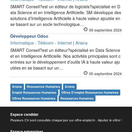
SMART Conseil?est un éditeur de logiciels?spécialisé en D
ata Science et en Intelligence Artificielle. SM développe des
solutions d’Intelligence Artificielle à haute valeur ajoutée en
se basant sur un socle technologique…
09 septembre 2024
Développeur Odoo
Informatique - Télécom - Internet
|
Ariana
SMART Conseil?est un éditeur?spécialisé en Data Science
et en Intelligence Artificielle. Nos activités principales sont c
entrées sur le développement d’outils IA à haute valeur ajo
utées en se basant sur un…
05 septembre 2024
Ariana
Ressources Humaines
Ariana
Emploi Ressources Humaines
Offres D'emploi Ressources Humaines
Offres Ressources Humaines
Ressources Humaines
Espace candidat
Plusieurs CV sont consultés chaque jour sur offre-emploi.tn . Ajoutez le vôtre !
Espace entreprises