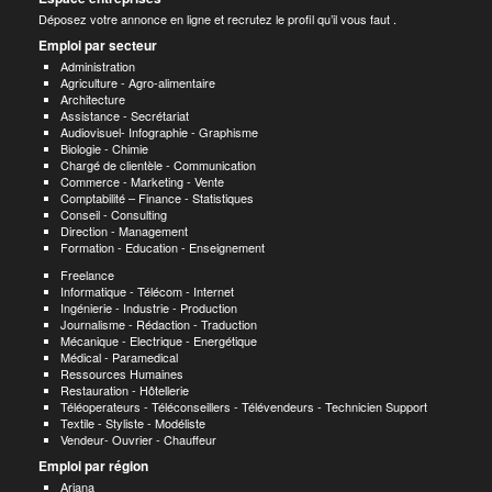
Déposez votre annonce en ligne et recrutez le profil qu’il vous faut .
Emploi par secteur
Administration
Agriculture - Agro-alimentaire
Architecture
Assistance - Secrétariat
Audiovisuel- Infographie - Graphisme
Biologie - Chimie
Chargé de clientèle - Communication
Commerce - Marketing - Vente
Comptabilité – Finance - Statistiques
Conseil - Consulting
Direction - Management
Formation - Education - Enseignement
Freelance
Informatique - Télécom - Internet
Ingénierie - Industrie - Production
Journalisme - Rédaction - Traduction
Mécanique - Electrique - Energétique
Médical - Paramedical
Ressources Humaines
Restauration - Hôtellerie
Téléoperateurs - Téléconseillers - Télévendeurs - Technicien Support
Textile - Styliste - Modéliste
Vendeur- Ouvrier - Chauffeur
Emploi par région
Ariana