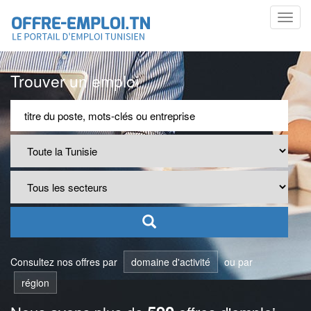
Toggl
navig
Trouver un emploi
Consultez nos offres par
domaine d'activité
ou par
région