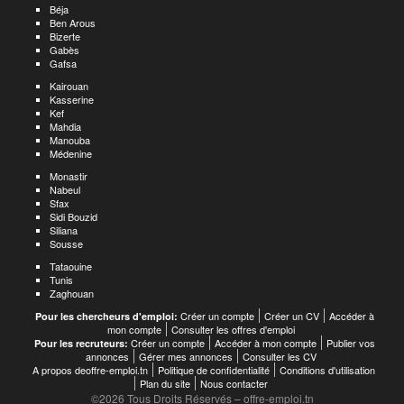
Béja
Ben Arous
Bizerte
Gabès
Gafsa
Kairouan
Kasserine
Kef
Mahdia
Manouba
Médenine
Monastir
Nabeul
Sfax
Sidi Bouzid
Siliana
Sousse
Tataouine
Tunis
Zaghouan
Créer un compte
Créer un CV
Accéder à
Pour les chercheurs d'emploi:
mon compte
Consulter les offres d'emploi
Créer un compte
Accéder à mon compte
Publier vos
Pour les recruteurs:
annonces
Gérer mes annonces
Consulter les CV
A propos deoffre-emploi.tn
Politique de confidentialité
Conditions d'utilisation
Plan du site
Nous contacter
©2026 Tous Droits Réservés – offre-emploi.tn