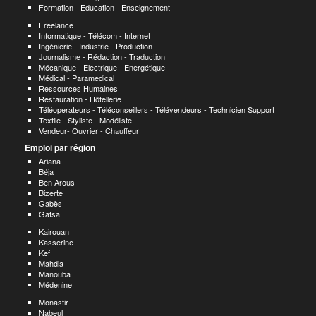
Formation - Education - Enseignement
Freelance
Informatique - Télécom - Internet
Ingénierie - Industrie - Production
Journalisme - Rédaction - Traduction
Mécanique - Electrique - Energétique
Médical - Paramedical
Ressources Humaines
Restauration - Hôtellerie
Téléoperateurs - Téléconseillers - Télévendeurs - Technicien Support
Textile - Styliste - Modéliste
Vendeur- Ouvrier - Chauffeur
Emploi par région
Ariana
Béja
Ben Arous
Bizerte
Gabès
Gafsa
Kairouan
Kasserine
Kef
Mahdia
Manouba
Médenine
Monastir
Nabeul