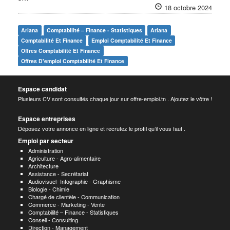
18 octobre 2024
Ariana
Comptabilité – Finance - Statistiques
Ariana
Comptabilité Et Finance
Emploi Comptabilité Et Finance
Offres Comptabilité Et Finance
Offres D'emploi Comptabilité Et Finance
Espace candidat
Plusieurs CV sont consultés chaque jour sur offre-emploi.tn . Ajoutez le vôtre !
Espace entreprises
Déposez votre annonce en ligne et recrutez le profil qu’il vous faut .
Emploi par secteur
Administration
Agriculture - Agro-alimentaire
Architecture
Assistance - Secrétariat
Audiovisuel- Infographie - Graphisme
Biologie - Chimie
Chargé de clientèle - Communication
Commerce - Marketing - Vente
Comptabilité – Finance - Statistiques
Conseil - Consulting
Direction - Management