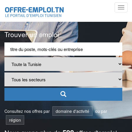
Toggl
navig
Trouver un emploi
Consultez nos offres par
domaine d'activité
ou par
région