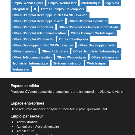
Emploi Webdesigner
Emploi Webmaster
Informatique
Ingénieur
Intégrateur
It
Offres D'emploi Développeur
Offres D'emploi Développeur .net C# Vb Java Jee
Offres D'emploi Développeur Web
Offres D'emploi Ingénieur
Offres D'emploi Intégrateur
Offres D'emploi Technicien Informatique
Offres D'emploi Télécommunication
Offres D'emploi Webdesigner
Offres D'emploi Webmaster
Offres Développeur
Offres Développeur .net C# Vb Java Jee
Offres Développeur Web
Offres Ingénieur
Offres Intégrateur
Offres Technicien Informatique
Offres Télécommunication
Offres Webdesigner
Offres Webmaster
Technicien Informatique
Télécommunication
Webdesigner
Webmaster
Espace candidat
Plusieurs CV sont consultés chaque jour sur offre-emploi.tn . Ajoutez le vôtre !
Espace entreprises
Déposez votre annonce en ligne et recrutez le profil qu’il vous faut .
Emploi par secteur
Administration
Agriculture - Agro-alimentaire
Architecture