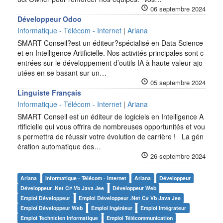
06 septembre 2024
Développeur Odoo
Informatique - Télécom - Internet
|
Ariana
SMART Conseil?est un éditeur?spécialisé en Data Science
et en Intelligence Artificielle. Nos activités principales sont c
entrées sur le développement d’outils IA à haute valeur ajo
utées en se basant sur un…
05 septembre 2024
Linguiste Français
Informatique - Télécom - Internet
|
Ariana
SMART Conseil est un éditeur de logiciels en Intelligence A
rtificielle qui vous offrira de nombreuses opportunités et vou
s permettra de réussir votre évolution de carrière ! La gén
ération automatique des…
26 septembre 2024
Ariana
Informatique - Télécom - Internet
Ariana
Développeur
Développeur .net C# Vb Java Jee
Développeur Web
Emploi Développeur
Emploi Développeur .net C# Vb Java Jee
Emploi Développeur Web
Emploi Ingénieur
Emploi Intégrateur
Emploi Technicien Informatique
Emploi Télécommunication