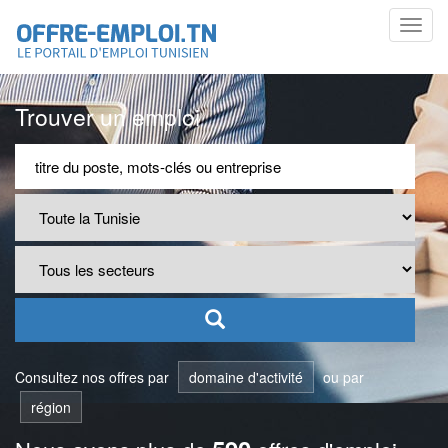
Toggl
navig
Trouver un emploi
Consultez nos offres par
domaine d'activité
ou par
région