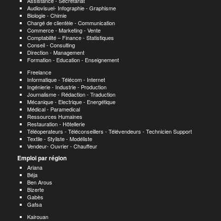
Assistance - Secrétariat
Audiovisuel- Infographie - Graphisme
Biologie - Chimie
Chargé de clientèle - Communication
Commerce - Marketing - Vente
Comptabilité – Finance - Statistiques
Conseil - Consulting
Direction - Management
Formation - Education - Enseignement
Freelance
Informatique - Télécom - Internet
Ingénierie - Industrie - Production
Journalisme - Rédaction - Traduction
Mécanique - Electrique - Energétique
Médical - Paramedical
Ressources Humaines
Restauration - Hôtellerie
Téléoperateurs - Téléconseillers - Télévendeurs - Technicien Support
Textile - Styliste - Modéliste
Vendeur- Ouvrier - Chauffeur
Emploi par région
Ariana
Béja
Ben Arous
Bizerte
Gabès
Gafsa
Kairouan