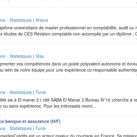
ce - Statistiques
|
Ariana
plôme universitaire de master professionnel en comptabilité, audit ou 
des études de CES Révision comptable non accomplie par un diplôme 
ce - Statistiques
|
Sfax
menter vos compétences dans un poste polyvalent autonome et évoluti
r au sein de notre équipe pour une expérience co-responsable authenti
ce - Statistiques
|
Tunis
lité sis á El manar 2 ( cité SABA El Manar 2 Bureau N°16 )cherche a re
c ou sans expérience. Pour les intéressés merci…
ce banque et assurance (H/F)
ce - Statistiques
|
Tunis
sedesCrédits est un acteur majeur du courtage en France. Sa mission