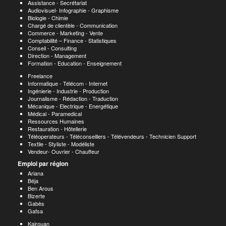
Assistance - Secrétariat
Audiovisuel- Infographie - Graphisme
Biologie - Chimie
Chargé de clientèle - Communication
Commerce - Marketing - Vente
Comptabilité – Finance - Statistiques
Conseil - Consulting
Direction - Management
Formation - Education - Enseignement
Freelance
Informatique - Télécom - Internet
Ingénierie - Industrie - Production
Journalisme - Rédaction - Traduction
Mécanique - Electrique - Energétique
Médical - Paramedical
Ressources Humaines
Restauration - Hôtellerie
Téléoperateurs - Téléconseillers - Télévendeurs - Technicien Support
Textile - Styliste - Modéliste
Vendeur- Ouvrier - Chauffeur
Emploi par région
Ariana
Béja
Ben Arous
Bizerte
Gabès
Gafsa
Kairouan