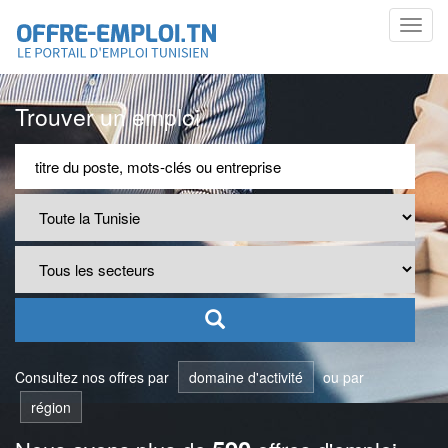
Toggl
navig
Trouver un emploi
Consultez nos offres par
domaine d'activité
ou par
région