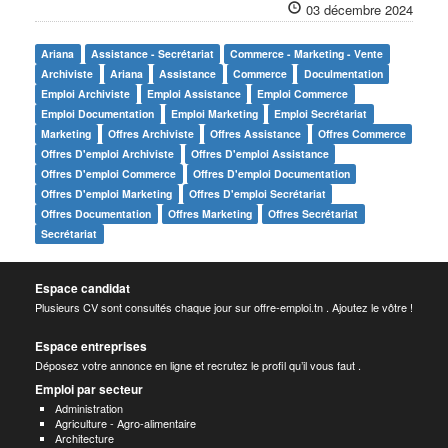
03 décembre 2024
Ariana
Assistance - Secrétariat
Commerce - Marketing - Vente
Archiviste
Ariana
Assistance
Commerce
Doculmentation
Emploi Archiviste
Emploi Assistance
Emploi Commerce
Emploi Documentation
Emploi Marketing
Emploi Secrétariat
Marketing
Offres Archiviste
Offres Assistance
Offres Commerce
Offres D'emploi Archiviste
Offres D'emploi Assistance
Offres D'emploi Commerce
Offres D'emploi Documentation
Offres D'emploi Marketing
Offres D'emploi Secrétariat
Offres Documentation
Offres Marketing
Offres Secrétariat
Secrétariat
Espace candidat
Plusieurs CV sont consultés chaque jour sur offre-emploi.tn . Ajoutez le vôtre !
Espace entreprises
Déposez votre annonce en ligne et recrutez le profil qu’il vous faut .
Emploi par secteur
Administration
Agriculture - Agro-alimentaire
Architecture