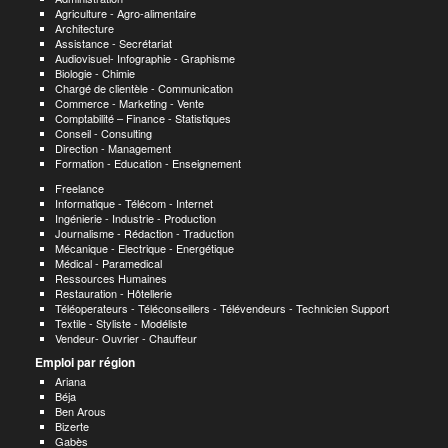
Agriculture - Agro-alimentaire
Architecture
Assistance - Secrétariat
Audiovisuel- Infographie - Graphisme
Biologie - Chimie
Chargé de clientèle - Communication
Commerce - Marketing - Vente
Comptabilité – Finance - Statistiques
Conseil - Consulting
Direction - Management
Formation - Education - Enseignement
Freelance
Informatique - Télécom - Internet
Ingénierie - Industrie - Production
Journalisme - Rédaction - Traduction
Mécanique - Electrique - Energétique
Médical - Paramedical
Ressources Humaines
Restauration - Hôtellerie
Téléoperateurs - Téléconseillers - Télévendeurs - Technicien Support
Textile - Styliste - Modéliste
Vendeur- Ouvrier - Chauffeur
Emploi par région
Ariana
Béja
Ben Arous
Bizerte
Gabès