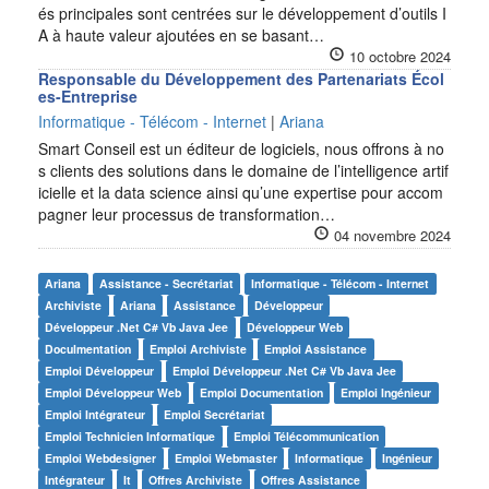
és principales sont centrées sur le développement d’outils I
A à haute valeur ajoutées en se basant…
10 octobre 2024
Responsable du Développement des Partenariats Écol
es-Entreprise
Informatique - Télécom - Internet
|
Ariana
Smart Conseil est un éditeur de logiciels, nous offrons à no
s clients des solutions dans le domaine de l’intelligence artif
icielle et la data science ainsi qu’une expertise pour accom
pagner leur processus de transformation…
04 novembre 2024
Ariana
Assistance - Secrétariat
Informatique - Télécom - Internet
Archiviste
Ariana
Assistance
Développeur
Développeur .net C# Vb Java Jee
Développeur Web
Doculmentation
Emploi Archiviste
Emploi Assistance
Emploi Développeur
Emploi Développeur .net C# Vb Java Jee
Emploi Développeur Web
Emploi Documentation
Emploi Ingénieur
Emploi Intégrateur
Emploi Secrétariat
Emploi Technicien Informatique
Emploi Télécommunication
Emploi Webdesigner
Emploi Webmaster
Informatique
Ingénieur
Intégrateur
It
Offres Archiviste
Offres Assistance