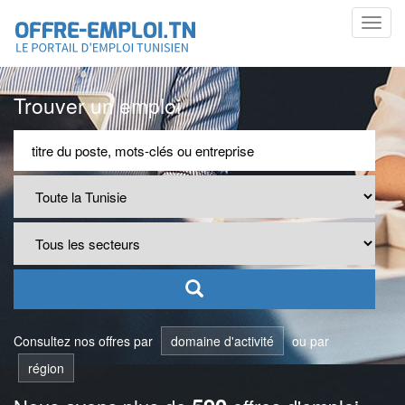
Toggl
navig
Trouver un emploi
Consultez nos offres par
domaine d'activité
ou par
région