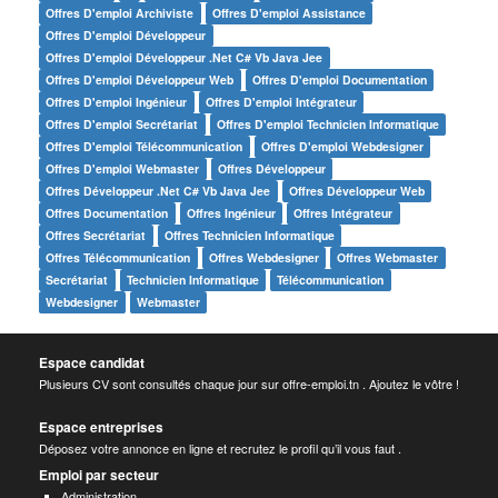
Offres D'emploi Archiviste
Offres D'emploi Assistance
Offres D'emploi Développeur
Offres D'emploi Développeur .net C# Vb Java Jee
Offres D'emploi Développeur Web
Offres D'emploi Documentation
Offres D'emploi Ingénieur
Offres D'emploi Intégrateur
Offres D'emploi Secrétariat
Offres D'emploi Technicien Informatique
Offres D'emploi Télécommunication
Offres D'emploi Webdesigner
Offres D'emploi Webmaster
Offres Développeur
Offres Développeur .net C# Vb Java Jee
Offres Développeur Web
Offres Documentation
Offres Ingénieur
Offres Intégrateur
Offres Secrétariat
Offres Technicien Informatique
Offres Télécommunication
Offres Webdesigner
Offres Webmaster
Secrétariat
Technicien Informatique
Télécommunication
Webdesigner
Webmaster
Espace candidat
Plusieurs CV sont consultés chaque jour sur offre-emploi.tn . Ajoutez le vôtre !
Espace entreprises
Déposez votre annonce en ligne et recrutez le profil qu’il vous faut .
Emploi par secteur
Administration