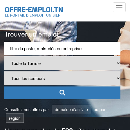
Toggl
navig
Trouver un emploi
Consultez nos offres par
domaine d'activité
ou par
région