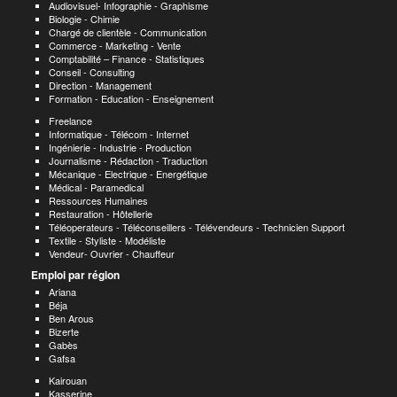
Audiovisuel- Infographie - Graphisme
Biologie - Chimie
Chargé de clientèle - Communication
Commerce - Marketing - Vente
Comptabilité – Finance - Statistiques
Conseil - Consulting
Direction - Management
Formation - Education - Enseignement
Freelance
Informatique - Télécom - Internet
Ingénierie - Industrie - Production
Journalisme - Rédaction - Traduction
Mécanique - Electrique - Energétique
Médical - Paramedical
Ressources Humaines
Restauration - Hôtellerie
Téléoperateurs - Téléconseillers - Télévendeurs - Technicien Support
Textile - Styliste - Modéliste
Vendeur- Ouvrier - Chauffeur
Emploi par région
Ariana
Béja
Ben Arous
Bizerte
Gabès
Gafsa
Kairouan
Kasserine