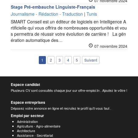
07 novembre 2024
Stage Pré-embauche Linguiste-Français
Journalisme - Rédaction - Traduction
|
Tunis
SMART Conseil est un éditeur de logiciels en Intelligence A
rtificielle qui vous offrira de nombreuses opportunités et vou
s permettra de réussir votre évolution de carrière ! La gén
ération automatique des…
07 novembre 2024
1
2
3
4
5
Suivant
Espace candidat
Plusieurs CV sont consultés chaque jour sur offre-emploi.tn . Ajoutez le vôtre !
Espace entreprises
Déposez votre annonce en ligne et recrutez le profil qu’il vous faut .
Emploi par secteur
Administration
Agriculture - Agro-alimentaire
Architecture
Assistance - Secrétariat