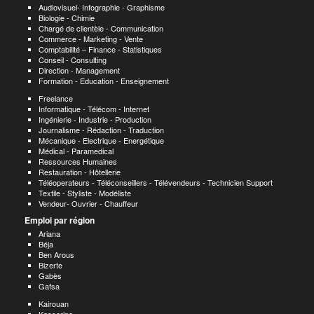
Audiovisuel- Infographie - Graphisme
Biologie - Chimie
Chargé de clientèle - Communication
Commerce - Marketing - Vente
Comptabilité – Finance - Statistiques
Conseil - Consulting
Direction - Management
Formation - Education - Enseignement
Freelance
Informatique - Télécom - Internet
Ingénierie - Industrie - Production
Journalisme - Rédaction - Traduction
Mécanique - Electrique - Energétique
Médical - Paramedical
Ressources Humaines
Restauration - Hôtellerie
Téléoperateurs - Téléconseillers - Télévendeurs - Technicien Support
Textile - Styliste - Modéliste
Vendeur- Ouvrier - Chauffeur
Emploi par région
Ariana
Béja
Ben Arous
Bizerte
Gabès
Gafsa
Kairouan