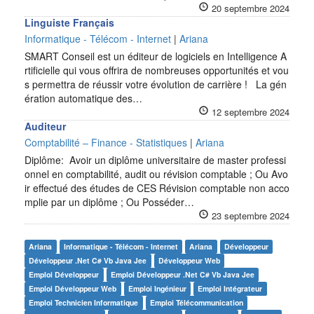
20 septembre 2024
Linguiste Français
Informatique - Télécom - Internet
|
Ariana
SMART Conseil est un éditeur de logiciels en Intelligence A
rtificielle qui vous offrira de nombreuses opportunités et vou
s permettra de réussir votre évolution de carrière ! La gén
ération automatique des…
12 septembre 2024
Auditeur
Comptabilité – Finance - Statistiques
|
Ariana
Diplôme: Avoir un diplôme universitaire de master professi
onnel en comptabilité, audit ou révision comptable ; Ou Avo
ir effectué des études de CES Révision comptable non acco
mplie par un diplôme ; Ou Posséder…
23 septembre 2024
Ariana
Informatique - Télécom - Internet
Ariana
Développeur
Développeur .net C# Vb Java Jee
Développeur Web
Emploi Développeur
Emploi Développeur .net C# Vb Java Jee
Emploi Développeur Web
Emploi Ingénieur
Emploi Intégrateur
Emploi Technicien Informatique
Emploi Télécommunication