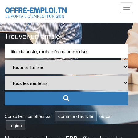
Toggl
navig
Trouver un emploi
Consultez nos offres par
domaine d'activité
ou par
région