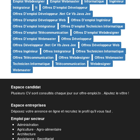
Emploi Webdesigner
Emploi Webmaster
Informatique
Ingénieur
Intégrateur
It
Offres D'emploi Développeur
Offres D'emploi Développeur .net C# Vb Java Jee
Offres D'emploi Développeur Web
Offres D'emploi Ingénieur
Offres D'emploi Intégrateur
Offres D'emploi Technicien Informatique
Offres D'emploi Télécommunication
Offres D'emploi Webdesigner
Offres D'emploi Webmaster
Offres Développeur
Offres Développeur .net C# Vb Java Jee
Offres Développeur Web
Offres Ingénieur
Offres Intégrateur
Offres Technicien Informatique
Offres Télécommunication
Offres Webdesigner
Offres Webmaster
Technicien Informatique
Télécommunication
Webdesigner
Webmaster
Espace candidat
Plusieurs CV sont consultés chaque jour sur offre-emploi.tn . Ajoutez le vôtre !
Espace entreprises
Déposez votre annonce en ligne et recrutez le profil qu’il vous faut .
Emploi par secteur
Administration
Agriculture - Agro-alimentaire
Architecture
Assistance - Secrétariat