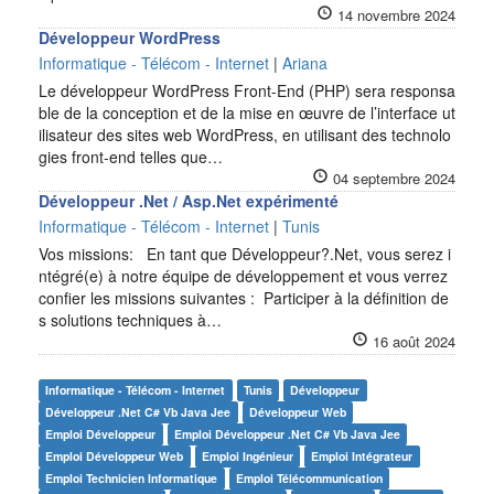
14 novembre 2024
Développeur WordPress
Informatique - Télécom - Internet
|
Ariana
Le développeur WordPress Front-End (PHP) sera responsa
ble de la conception et de la mise en œuvre de l’interface ut
ilisateur des sites web WordPress, en utilisant des technolo
gies front-end telles que…
04 septembre 2024
Développeur .Net / Asp.Net expérimenté
Informatique - Télécom - Internet
|
Tunis
Vos missions: En tant que Développeur?.Net, vous serez i
ntégré(e) à notre équipe de développement et vous verrez
confier les missions suivantes : Participer à la définition de
s solutions techniques à…
16 août 2024
Informatique - Télécom - Internet
Tunis
Développeur
Développeur .net C# Vb Java Jee
Développeur Web
Emploi Développeur
Emploi Développeur .net C# Vb Java Jee
Emploi Développeur Web
Emploi Ingénieur
Emploi Intégrateur
Emploi Technicien Informatique
Emploi Télécommunication