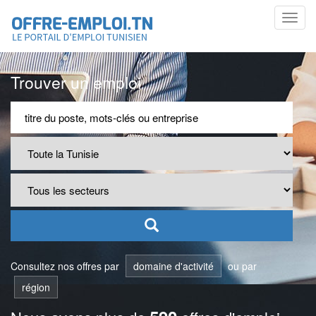
Toggl
navig
Trouver un emploi
Consultez nos offres par
domaine d'activité
ou par
région