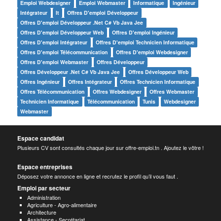
Emploi Webdesigner
Emploi Webmaster
Informatique
Ingénieur
Intégrateur
It
Offres D'emploi Développeur
Offres D'emploi Développeur .net C# Vb Java Jee
Offres D'emploi Développeur Web
Offres D'emploi Ingénieur
Offres D'emploi Intégrateur
Offres D'emploi Technicien Informatique
Offres D'emploi Télécommunication
Offres D'emploi Webdesigner
Offres D'emploi Webmaster
Offres Développeur
Offres Développeur .net C# Vb Java Jee
Offres Développeur Web
Offres Ingénieur
Offres Intégrateur
Offres Technicien Informatique
Offres Télécommunication
Offres Webdesigner
Offres Webmaster
Technicien Informatique
Télécommunication
Tunis
Webdesigner
Webmaster
Espace candidat
Plusieurs CV sont consultés chaque jour sur offre-emploi.tn . Ajoutez le vôtre !
Espace entreprises
Déposez votre annonce en ligne et recrutez le profil qu’il vous faut .
Emploi par secteur
Administration
Agriculture - Agro-alimentaire
Architecture
Assistance - Secrétariat