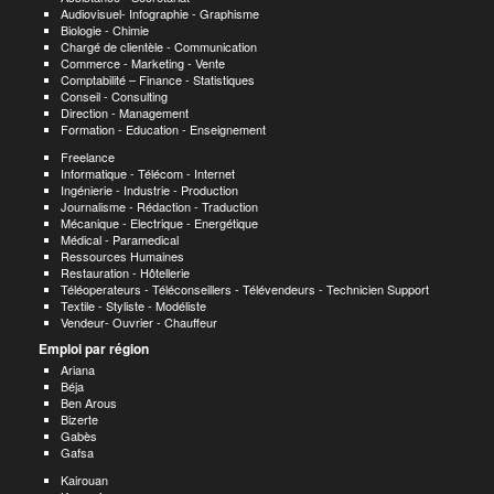
Audiovisuel- Infographie - Graphisme
Biologie - Chimie
Chargé de clientèle - Communication
Commerce - Marketing - Vente
Comptabilité – Finance - Statistiques
Conseil - Consulting
Direction - Management
Formation - Education - Enseignement
Freelance
Informatique - Télécom - Internet
Ingénierie - Industrie - Production
Journalisme - Rédaction - Traduction
Mécanique - Electrique - Energétique
Médical - Paramedical
Ressources Humaines
Restauration - Hôtellerie
Téléoperateurs - Téléconseillers - Télévendeurs - Technicien Support
Textile - Styliste - Modéliste
Vendeur- Ouvrier - Chauffeur
Emploi par région
Ariana
Béja
Ben Arous
Bizerte
Gabès
Gafsa
Kairouan