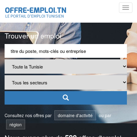
Toggl
navig
Trouver un emploi
Consultez nos offres par
domaine d'activité
ou par
région