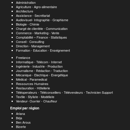
Administration
Agriculture - Agro-alimentaire
Architecture
Assistance - Secrétariat
Audiovisuel- Infographie - Graphisme
Biologie - Chimie
Chargé de clientèle - Communication
Commerce - Marketing - Vente
Comptabilité – Finance - Statistiques
Conseil - Consulting
Direction - Management
Formation - Education - Enseignement
Freelance
Informatique - Télécom - Internet
Ingénierie - Industrie - Production
Journalisme - Rédaction - Traduction
Mécanique - Electrique - Energétique
Médical - Paramedical
Ressources Humaines
Restauration - Hôtellerie
Téléoperateurs - Téléconseillers - Télévendeurs - Technicien Support
Textile - Styliste - Modéliste
Vendeur- Ouvrier - Chauffeur
Emploi par région
Ariana
Béja
Ben Arous
Bizerte