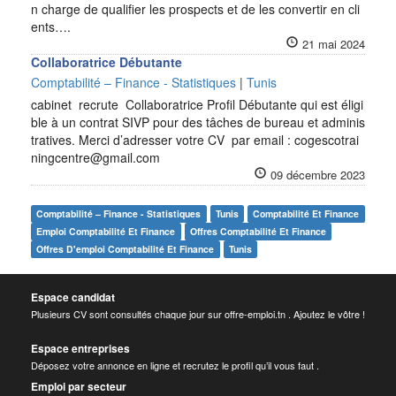
n charge de qualifier les prospects et de les convertir en cli
ents….
21 mai 2024
Collaboratrice Débutante
Comptabilité – Finance - Statistiques
|
Tunis
cabinet recrute Collaboratrice Profil Débutante qui est éligi
ble à un contrat SIVP pour des tâches de bureau et adminis
tratives. Merci d’adresser votre CV par email : cogescotrai
ningcentre@gmail.com
09 décembre 2023
Comptabilité – Finance - Statistiques
Tunis
Comptabilité Et Finance
Emploi Comptabilité Et Finance
Offres Comptabilité Et Finance
Offres D'emploi Comptabilité Et Finance
Tunis
Espace candidat
Plusieurs CV sont consultés chaque jour sur offre-emploi.tn . Ajoutez le vôtre !
Espace entreprises
Déposez votre annonce en ligne et recrutez le profil qu’il vous faut .
Emploi par secteur