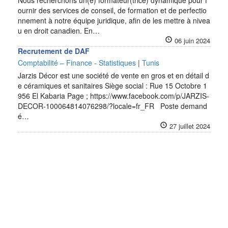
Nous recherchons un(e) formateur(trice) dynamique pour f
ournir des services de conseil, de formation et de perfectio
nnement à notre équipe juridique, afin de les mettre à nivea
u en droit canadien. En…
06 juin 2024
Recrutement de DAF
Comptabilité – Finance - Statistiques
|
Tunis
Jarzis Décor est une société de vente en gros et en détail d
e céramiques et sanitaires Siège social : Rue 15 Octobre 1
956 El Kabaria Page ; https://www.facebook.com/p/JARZIS-
DECOR-100064814076298/?locale=fr_FR Poste demand
é…
27 juillet 2024