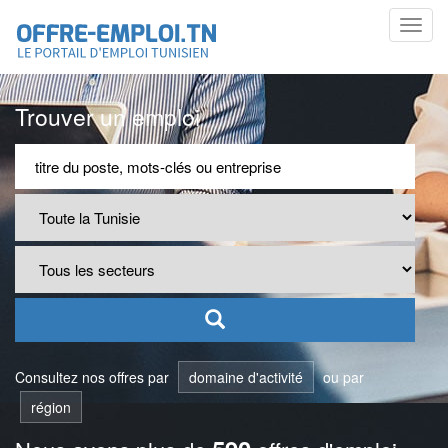
Toggl
navig
Trouver un emploi
Consultez nos offres par
domaine d'activité
ou par
région