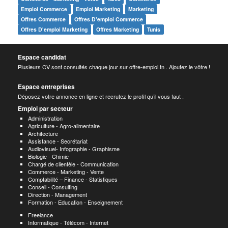
Emploi Commerce
Emploi Marketing
Marketing
Offres Commerce
Offres D'emploi Commerce
Offres D'emploi Marketing
Offres Marketing
Tunis
Espace candidat
Plusieurs CV sont consultés chaque jour sur offre-emploi.tn . Ajoutez le vôtre !
Espace entreprises
Déposez votre annonce en ligne et recrutez le profil qu’il vous faut .
Emploi par secteur
Administration
Agriculture - Agro-alimentaire
Architecture
Assistance - Secrétariat
Audiovisuel- Infographie - Graphisme
Biologie - Chimie
Chargé de clientèle - Communication
Commerce - Marketing - Vente
Comptabilité – Finance - Statistiques
Conseil - Consulting
Direction - Management
Formation - Education - Enseignement
Freelance
Informatique - Télécom - Internet