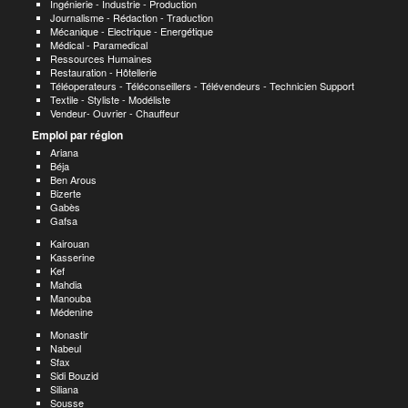
Ingénierie - Industrie - Production
Journalisme - Rédaction - Traduction
Mécanique - Electrique - Energétique
Médical - Paramedical
Ressources Humaines
Restauration - Hôtellerie
Téléoperateurs - Téléconseillers - Télévendeurs - Technicien Support
Textile - Styliste - Modéliste
Vendeur- Ouvrier - Chauffeur
Emploi par région
Ariana
Béja
Ben Arous
Bizerte
Gabès
Gafsa
Kairouan
Kasserine
Kef
Mahdia
Manouba
Médenine
Monastir
Nabeul
Sfax
Sidi Bouzid
Siliana
Sousse