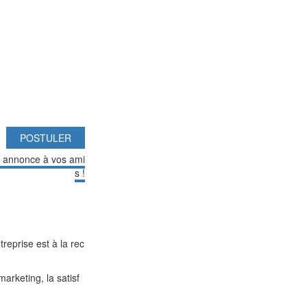
POSTULER
e annonce à vos ami
s !
reprise est à la rec
arketing, la satisf