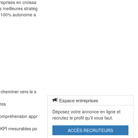
reprises en croissa
s meilleures stratég
ing 100% autonome a
e cheminer vers le s
Espace entreprises
ires
Déposez votre annonce en ligne et
e compréhension appr
recrutez le profil qu’il vous faut.
es KPI mesurables po
ACCÈS RECRUTEURS