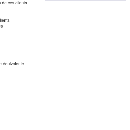
n de ces clients
lients
es
e équivalente