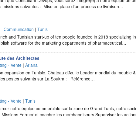
ant que Consultant Devops, vous serez intégré(e) à notre équipe de d
es missions suivantes : Mise en place d’un process de livraison…
e - Communication
|
Tunis
h and Tunisian start-up of ten people founded in 2018 specializing in 
blish software for the marketing departments of pharmaceutical…
ute des Architectes
ing - Vente
|
Ariana
on expansion en Tunisie, Chateau d’Ax, le Leader mondial du meuble 
 les postes suivants sur La Soukra : Référence…
ing - Vente
|
Tunis
orcer notre équipe commerciale sur la zone de Grand Tunis, notre soci
ur Missions Former et coacher les merchandiseurs Superviser les actio