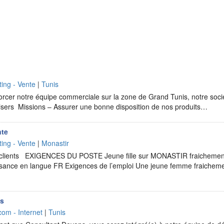
ing - Vente
|
Tunis
orcer notre équipe commerciale sur la zone de Grand Tunis, notre soci
isers Missions – Assurer une bonne disposition de nos produits…
nte
ing - Vente
|
Monastir
clients EXIGENCES DU POSTE Jeune fille sur MONASTIR fraichemen
ance en langue FR Exigences de l’emploi Une jeune femme fraicheme
ps
com - Internet
|
Tunis