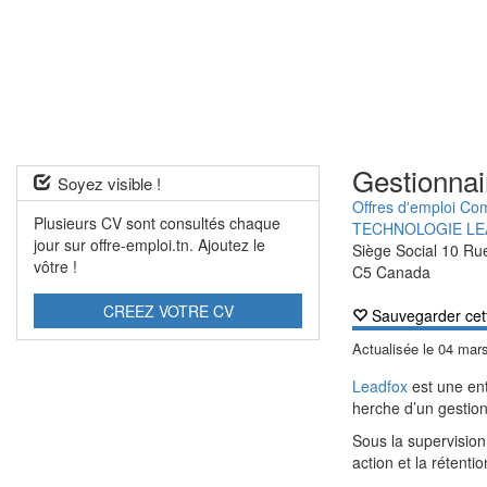
Gestionnai
Soyez visible !
Offres d'emploi Co
Plusieurs CV sont consultés chaque
TECHNOLOGIE LE
jour sur offre-emploi.tn. Ajoutez le
Siège Social 10 R
vôtre !
C5 Canada
CREEZ VOTRE CV
Sauvegarder cet
Actualisée le
04 mar
Leadfox
est une ent
herche d’un gestio
Sous la supervision
action et la rétenti