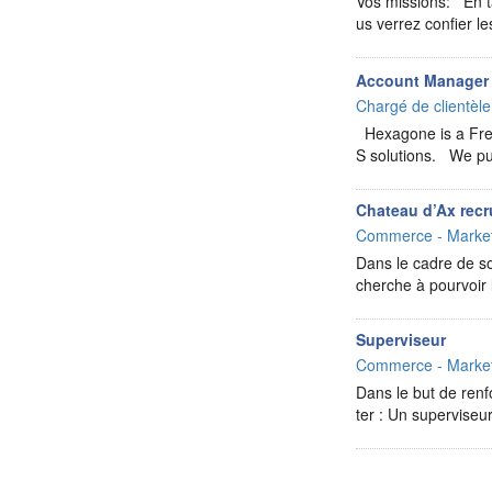
Vos missions: En t
us verrez confier l
Account Manager
Chargé de clientèl
Hexagone is a Frenc
S solutions. We pu
Chateau d’Ax recr
Commerce - Market
Dans le cadre de s
cherche à pourvoir
Superviseur
Commerce - Market
Dans le but de renf
ter : Un supervise