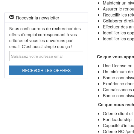
Maintenir un niv
Assurer le renou
Recueillir les r
Recevoir la newsletter
Collaborer étroi
Effectuer des an
Nous continuerons de rechercher des
Identifier les op
offres d'emploi correspondant à vos
Identifier les op
critères et vous les enverrons par
email. C’est aussi simple que ça !
Saisissez
Ce que vous appo
votre
adresse
Une License en 
email
RECEVOIR LES OFFRES
Un minimum de 5
Bonne connaissa
Expérience dans 
Connaissances en
Bonne connaiss
Ce que nous rec
Orienté client et
Fort leadership
Capacité d’influ
Orienté ROI/pe