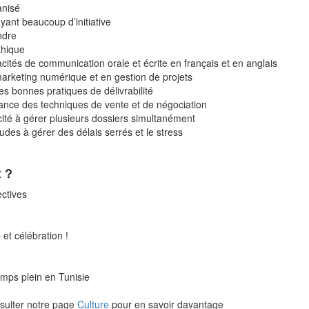
anisé
ayant beaucoup d’initiative
ndre
thique
cités de communication orale et écrite en français et en anglais
arketing numérique et en gestion de projets
s bonnes pratiques de délivrabilité
nce des techniques de vente et de négociation
ité à gérer plusieurs dossiers simultanément
tudes à gérer des délais serrés et le stress
x
?
ectives
et célébration !
emps plein en Tunisie
sulter notre page
Culture
pour en savoir davantage