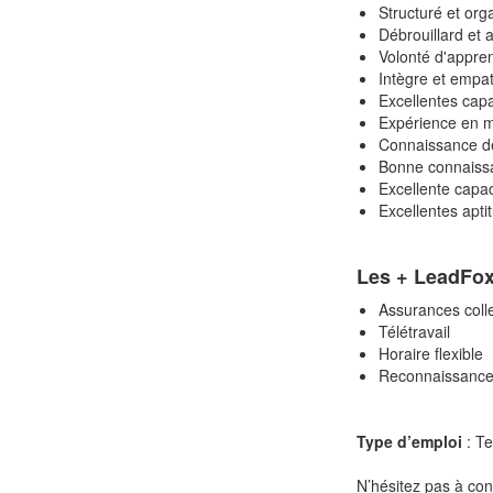
Structuré et org
Débrouillard et 
Volonté d'appre
Intègre et empa
Excellentes capa
Expérience en m
Connaissance de
Bonne connaissa
Excellente capac
Excellentes apti
Les + LeadFo
Assurances coll
Télétravail
Horaire flexible
Reconnaissance 
Type d’emploi
: T
N’hésitez pas à con