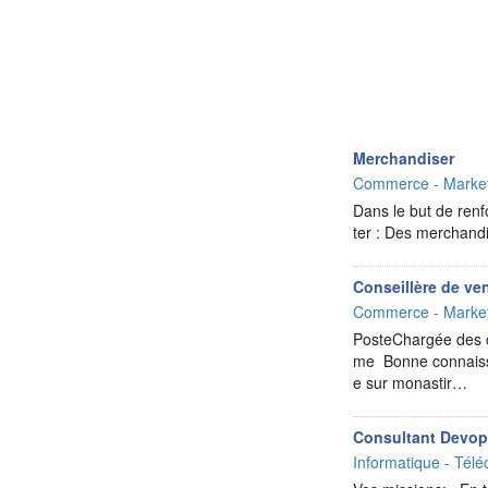
Merchandiser
Commerce - Market
Dans le but de renf
ter : Des merchand
Conseillère de ve
Commerce - Market
PosteChargée des 
me Bonne connaiss
e sur monastir…
Consultant Devo
Informatique - Télé