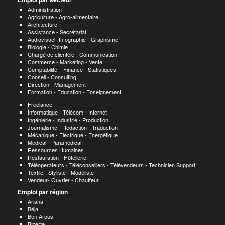
Administration
Agriculture - Agro-alimentaire
Architecture
Assistance - Secrétariat
Audiovisuel- Infographie - Graphisme
Biologie - Chimie
Chargé de clientèle - Communication
Commerce - Marketing - Vente
Comptabilité – Finance - Statistiques
Conseil - Consulting
Direction - Management
Formation - Education - Enseignement
Freelance
Informatique - Télécom - Internet
Ingénierie - Industrie - Production
Journalisme - Rédaction - Traduction
Mécanique - Electrique - Energétique
Médical - Paramedical
Ressources Humaines
Restauration - Hôtellerie
Téléoperateurs - Téléconseillers - Télévendeurs - Technicien Support
Textile - Styliste - Modéliste
Vendeur- Ouvrier - Chauffeur
Emploi par région
Ariana
Béja
Ben Arous
Bizerte