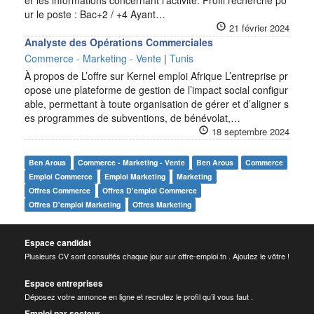
er les informations concernant l’activité. Profil recherché po
ur le poste : Bac+2 / +4 Ayant…
21 février 2024
Analyste des Opérations Commerciales
Commerce - Marketing - Vente
|
Tunis
À propos de L’offre sur Kernel emploi Afrique L’entreprise pr
opose une plateforme de gestion de l’impact social configur
able, permettant à toute organisation de gérer et d’aligner s
es programmes de subventions, de bénévolat,…
18 septembre 2024
Ben Arous
Commerce - Marketing - Vente
Ben Arous
Commerce
Emploi Commerce
Emploi Marketing
Marketing
Offres Commerce
Offres D'emploi Commerce
Offres D'emploi Marketing
Offres Marketing
Espace candidat
Plusieurs CV sont consultés chaque jour sur offre-emploi.tn . Ajoutez le vôtre !
Espace entreprises
Déposez votre annonce en ligne et recrutez le profil qu’il vous faut .
Emploi par secteur