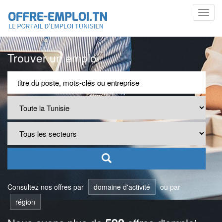
Toggl
navig
Trouver un emploi
Consultez nos offres par
domaine d'activité
ou par
région