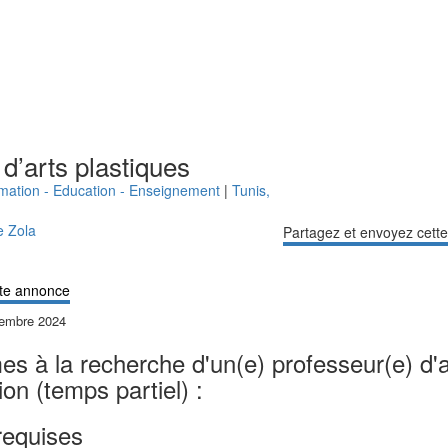
d’arts plastiques
rmation - Education - Enseignement
|
Tunis
,
e Zola
Partagez et envoyez cett
te annonce
tembre 2024
 à la recherche d'un(e) professeur(e) d'a
on (temps partiel) :
requises