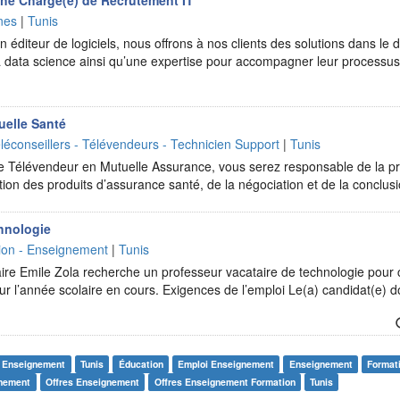
he Chargé(e) de Recrutement IT
nes
|
Tunis
 éditeur de logiciels, nous offrons à nos clients des solutions dans le d
t la data science ainsi qu’une expertise pour accompagner leur processu
uelle Santé
léconseillers - Télévendeurs - Technicien Support
|
Tunis
ue Télévendeur en Mutuelle Assurance, vous serez responsable de la pr
tion des produits d’assurance santé, de la négociation et de la conclu
hnologie
ion - Enseignement
|
Tunis
ire Emile Zola recherche un professeur vacataire de technologie pour
 l’année scolaire en cours. Exigences de l’emploi Le(a) candidat(e) doit 
- Enseignement
Tunis
Éducation
Emploi Enseignement
Enseignement
Format
gnement
Offres Enseignement
Offres Enseignement Formation
Tunis