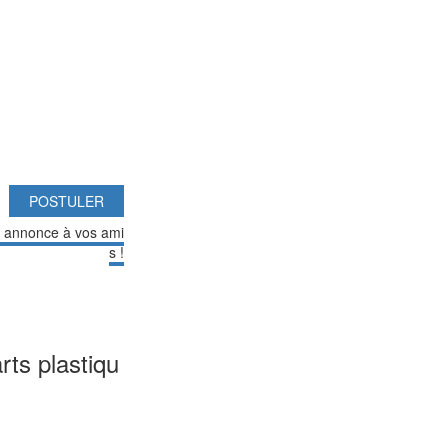
POSTULER
e annonce à vos ami
s !
rts plastiqu