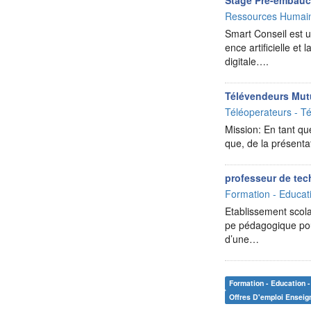
Stage Pré-embauc
Ressources Humai
Smart Conseil est un
ence artificielle e
digitale….
Télévendeurs Mut
Téléoperateurs - Té
Mission: En tant q
que, de la présenta
professeur de tec
Formation - Educat
Etablissement scola
pe pédagogique pour
d’une…
Formation - Education 
Offres D'emploi Ensei