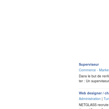
Superviseur
Commerce - Market
Dans le but de renf
ter : Un supervise
Web designer / ch
Administration
|
Tun
NETGLASS recrute u