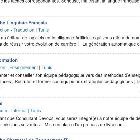
vec les taches correspondantes. Sérieuse, maitrisant la langue françai
he Linguiste-Français
tion - Traduction
|
Tunis
 éditeur de logiciels en Intelligence Artificielle qui vous offrira de n
a de réussir votre évolution de carrière ! La génération automatique
ormation
ion - Enseignement
|
Tunis
ienter et conseiller son équipe pédagogique vers des méthodes d’ense
mances ; Recruter et former son équipe aux stratégies pédagogiques ;
…
ps
com - Internet
|
Tunis
ant que Consultant Devops, vous serez intégré(e) à notre équipe de d
es missions suivantes : Mise en place d’un process de livraison…