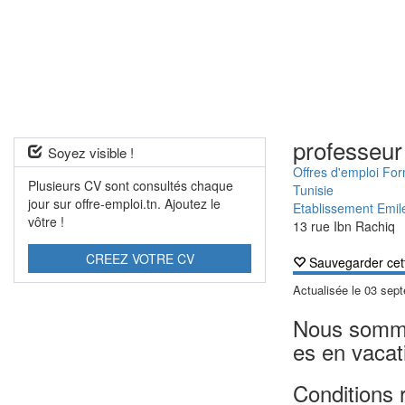
professeur 
Soyez visible !
Offres d'emploi Fo
Plusieurs CV sont consultés chaque
Tunisie
jour sur offre-emploi.tn. Ajoutez le
Etablissement Emil
vôtre !
13 rue Ibn Rachiq
CREEZ VOTRE CV
Sauvegarder cet
Actualisée le
03 sep
Nous sommes
es en vacati
Conditions 