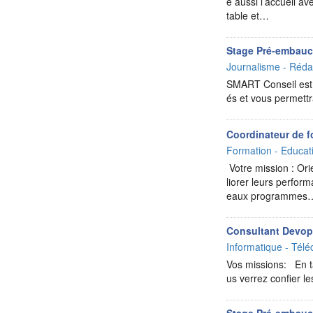
é aussi l’accueil a
table et…
Stage Pré-embauc
Journalisme - Rédac
SMART Conseil est un
és et vous permettr
Coordinateur de f
Formation - Educat
Votre mission : Or
liorer leurs perfor
eaux programmes
Consultant Devo
Informatique - Télé
Vos missions: En t
us verrez confier l