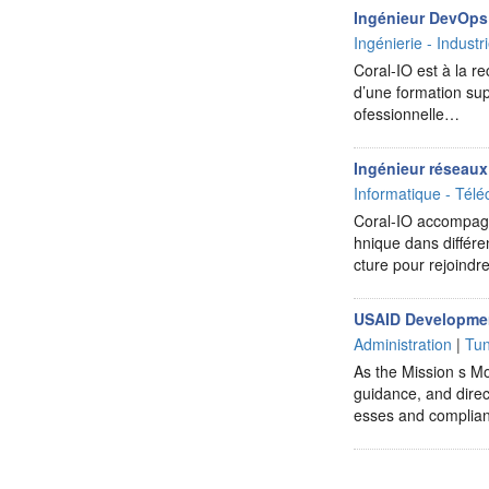
Ingénieur DevOps
Ingénierie - Industr
Coral-IO est à la 
d’une formation sup
ofessionnelle…
Ingénieur réseaux 
Informatique - Télé
Coral-IO accompagne
hnique dans différe
cture pour rejoind
USAID Development
Administration
|
Tun
As the Mission s Mo
guidance, and dire
esses and compli