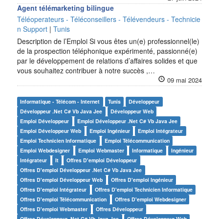
Agent télémarketing bilingue
Téléoperateurs - Téléconseillers - Télévendeurs - Technicie
n Support
|
Tunis
Description de l’Emploi Si vous êtes un(e) professionnel(le)
de la prospection téléphonique expérimenté, passionné(e)
par le développement de relations d’affaires solides et que
vous souhaitez contribuer à notre succès ,…
09 mai 2024
Informatique - Télécom - Internet
Tunis
Développeur
Développeur .net C# Vb Java Jee
Développeur Web
Emploi Développeur
Emploi Développeur .net C# Vb Java Jee
Emploi Développeur Web
Emploi Ingénieur
Emploi Intégrateur
Emploi Technicien Informatique
Emploi Télécommunication
Emploi Webdesigner
Emploi Webmaster
Informatique
Ingénieur
Intégrateur
It
Offres D'emploi Développeur
Offres D'emploi Développeur .net C# Vb Java Jee
Offres D'emploi Développeur Web
Offres D'emploi Ingénieur
Offres D'emploi Intégrateur
Offres D'emploi Technicien Informatique
Offres D'emploi Télécommunication
Offres D'emploi Webdesigner
Offres D'emploi Webmaster
Offres Développeur
Offres Développeur .net C# Vb Java Jee
Offres Développeur Web