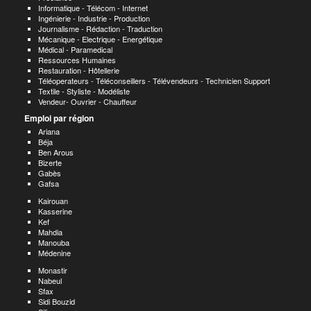
Informatique - Télécom - Internet
Ingénierie - Industrie - Production
Journalisme - Rédaction - Traduction
Mécanique - Electrique - Energétique
Médical - Paramedical
Ressources Humaines
Restauration - Hôtellerie
Téléoperateurs - Téléconseillers - Télévendeurs - Technicien Support
Textile - Styliste - Modéliste
Vendeur- Ouvrier - Chauffeur
Emploi par région
Ariana
Béja
Ben Arous
Bizerte
Gabès
Gafsa
Kairouan
Kasserine
Kef
Mahdia
Manouba
Médenine
Monastir
Nabeul
Sfax
Sidi Bouzid