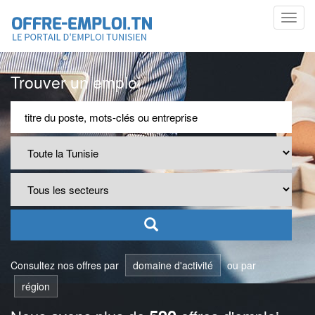
Toggl
navig
Trouver un emploi
Consultez nos offres par
domaine d'activité
ou par
région