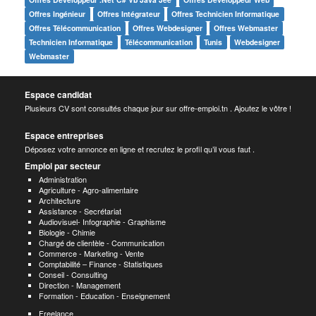
Offres Ingénieur
Offres Intégrateur
Offres Technicien Informatique
Offres Télécommunication
Offres Webdesigner
Offres Webmaster
Technicien Informatique
Télécommunication
Tunis
Webdesigner
Webmaster
Espace candidat
Plusieurs CV sont consultés chaque jour sur offre-emploi.tn . Ajoutez le vôtre !
Espace entreprises
Déposez votre annonce en ligne et recrutez le profil qu’il vous faut .
Emploi par secteur
Administration
Agriculture - Agro-alimentaire
Architecture
Assistance - Secrétariat
Audiovisuel- Infographie - Graphisme
Biologie - Chimie
Chargé de clientèle - Communication
Commerce - Marketing - Vente
Comptabilité – Finance - Statistiques
Conseil - Consulting
Direction - Management
Formation - Education - Enseignement
Freelance