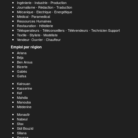
Ingénierie - Industrie - Production
Journalisme - Rédaction - Traduction
Mécanique - Electrique - Energétique
Médical - Paramedical
Ressources Humaines
Restauration - Hôtellerie
Téléoperateurs - Téléconseillers - Télévendeurs - Technicien Support
Textile - Styliste - Modéliste
Vendeur- Ouvrier - Chauffeur
Emploi par région
Ariana
Béja
Ben Arous
Bizerte
Gabès
Gafsa
Kairouan
Kasserine
Kef
Mahdia
Manouba
Médenine
Monastir
Nabeul
Sfax
Sidi Bouzid
Siliana
Sousse