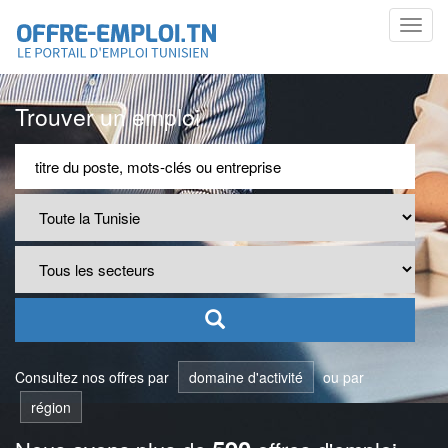
Toggl
navig
Trouver un emploi
Consultez nos offres par
domaine d'activité
ou par
région