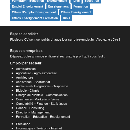
Formation - Education - Enseignement
Tunis
Éducation
Emploi Enseignement
Enseignement
Formation
Offres D'emploi Enseignement
Offres Enseignement
Offres Enseignement Formation
Tunis
Espace candidat
Plusieurs CV sont consultés chaque jour sur offre-emploi.tn . Ajoutez le vôtre !
Espace entreprises
Déposez votre annonce en ligne et recrutez le profil qu’il vous faut .
Emploi par secteur
Administration
Agriculture - Agro-alimentaire
Architecture
Assistance - Secrétariat
Audiovisuel- Infographie - Graphisme
Biologie - Chimie
Chargé de clientèle - Communication
Commerce - Marketing - Vente
Comptabilité – Finance - Statistiques
Conseil - Consulting
Direction - Management
Formation - Education - Enseignement
Freelance
Informatique - Télécom - Internet