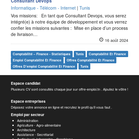
Consultant Devops
Informatique - Télécom - Internet
|
Tunis
Vos missions: En tant que Consultant Devops, vous serez
intégré(e) à notre équipe de développement et vous verrez
confier les missions suivantes : Mise en place d’un process
de livraison…
16 août 2024
Comptabilité – Finance - Statistiques
Tunis
Comptabilité Et Finance
Emploi Comptabilité Et Finance
Offres Comptabilité Et Finance
Offres D'emploi Comptabilité Et Finance
Tunis
Espace candidat
Plusieurs CV sont consultés chaque jour sur offre-emploi.tn . Ajoutez le vôtre !
Espace entreprises
Déposez votre annonce en ligne et recrutez le profil qu’il vous faut .
Emploi par secteur
Administration
Agriculture - Agro-alimentaire
Architecture
Assistance - Secrétariat