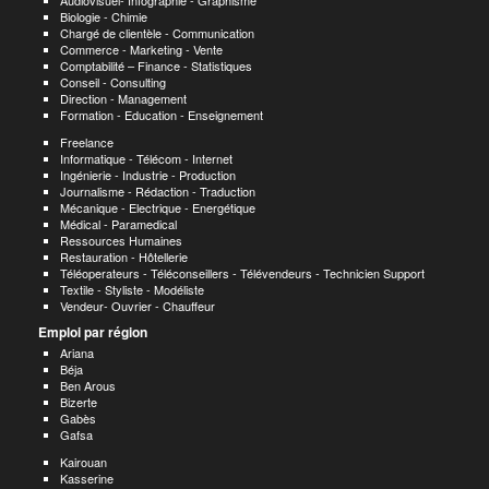
Audiovisuel- Infographie - Graphisme
Biologie - Chimie
Chargé de clientèle - Communication
Commerce - Marketing - Vente
Comptabilité – Finance - Statistiques
Conseil - Consulting
Direction - Management
Formation - Education - Enseignement
Freelance
Informatique - Télécom - Internet
Ingénierie - Industrie - Production
Journalisme - Rédaction - Traduction
Mécanique - Electrique - Energétique
Médical - Paramedical
Ressources Humaines
Restauration - Hôtellerie
Téléoperateurs - Téléconseillers - Télévendeurs - Technicien Support
Textile - Styliste - Modéliste
Vendeur- Ouvrier - Chauffeur
Emploi par région
Ariana
Béja
Ben Arous
Bizerte
Gabès
Gafsa
Kairouan
Kasserine