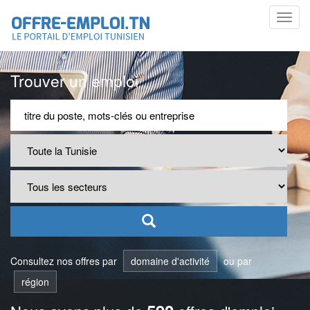
Toggl
navig
Trouver un emploi
Consultez nos offres par
domaine d'activité
ou par
région