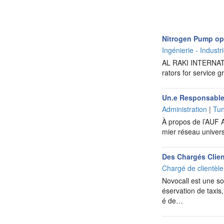
Nitrogen Pump op
Ingénierie - Industr
AL RAKI INTERNATIO
rators for service 
Un.e Responsable a
Administration
|
Tun
À propos de l’AUF A
mier réseau unive
Des Chargés Clie
Chargé de clientèl
Novocall est une so
éservation de taxis
é de…