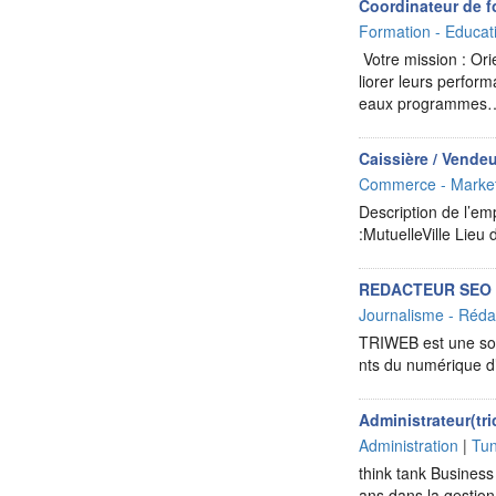
Coordinateur de f
Formation - Educat
Votre mission : Or
liorer leurs perfor
eaux programmes
Caissière / Vende
Commerce - Market
Description de l’emp
:MutuelleVille Lie
REDACTEUR SEO
Journalisme - Rédac
TRIWEB est une soci
nts du numérique d
Administrateur(tri
Administration
|
Tun
think tank Business
ans dans la gestion