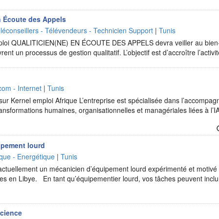
en Écoute des Appels
léconseillers - Télévendeurs - Technicien Support
|
Tunis
mploi QUALITICIEN(NE) EN ÉCOUTE DES APPELS devra veiller au bien-
vrent un processus de gestion qualitatif. L’objectif est d’accroître l’activ
com - Internet
|
Tunis
 sur Kernel emploi Afrique L’entreprise est spécialisée dans l’accompa
ransformations humaines, organisationnelles et managériales liées à l’IA.
ipement lourd
ique - Energétique
|
Tunis
ctuellement un mécanicien d’équipement lourd expérimenté et motivé 
res en Libye. En tant qu’équipementier lourd, vos tâches peuvent inclur
Science