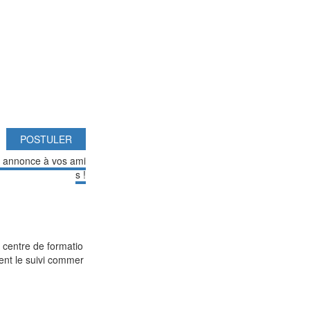
POSTULER
e annonce à vos ami
s !
 centre de formatio
ment le suivi commer