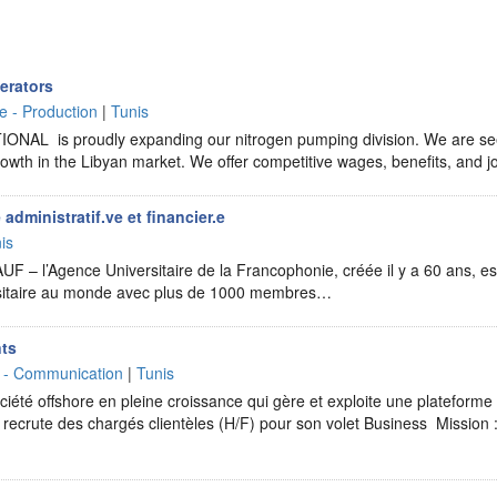
erators
ie - Production
|
Tunis
NAL is proudly expanding our nitrogen pumping division. We are see
growth in the Libyan market. We offer competitive wages, benefits, and
dministratif.ve et financier.e
is
UF – l’Agence Universitaire de la Francophonie, créée il y a 60 ans, est
rsitaire au monde avec plus de 1000 membres…
nts
e - Communication
|
Tunis
ciété offshore en pleine croissance qui gère et exploite une plateforme 
, recrute des chargés clientèles (H/F) pour son volet Business Mission 