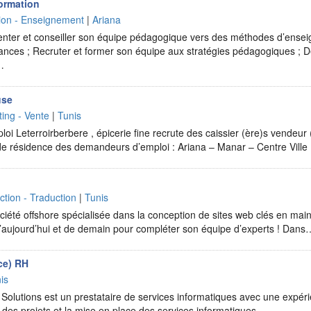
ormation
ion - Enseignement
|
Ariana
ienter et conseiller son équipe pédagogique vers des méthodes d’ense
mances ; Recruter et former son équipe aux stratégies pédagogiques ;
…
use
ing - Vente
|
Tunis
loi Leterroirberbere , épicerie fine recrute des caissier (ère)s vendeur 
u de résidence des demandeurs d’emploi : Ariana – Manar – Centre Vill
tion - Traduction
|
Tunis
été offshore spécialisée dans la conception de sites web clés en main,
’aujourd’hui et de demain pour compléter son équipe d’experts ! Dans
ce) RH
is
 Solutions est un prestataire de services informatiques avec une expér
 des projets et la mise en place des services informatiques…