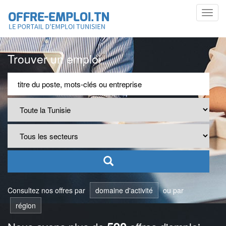
Toggl
navig
Trouver un emploi
Consultez nos offres par
domaine d'activité
ou par
région