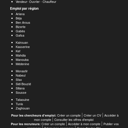
Vendeur- Ouvrier - Chauffeur
Emploi par région
Ariana
Béja
Ben Arous
Bizerte
Gabès
Gafsa
Kairouan
Kasserine
Kef
Mahdia
Manouba
Médenine
Monastir
Nabeul
Sfax
Sidi Bouzid
Siliana
Sousse
Tataouine
Tunis
Zaghouan
Créer un compte
Créer un CV
Accéder à
Pour les chercheurs d'emploi:
mon compte
Consulter les offres d'emploi
Créer un compte
Accéder à mon compte
Publier vos
Pour les recruteurs: