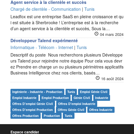
Agent service à la clientèle et succès
Chargé de clientèle - Communication
|
Tunis
Leadfox est une entreprise SaaS en pleine croissance et qu
i est située à Sherbrooke ! L’entreprise est à la recherche
d’un agent service à la clientèle et succès, Sous la…
04 mars 2024
Développeur Talend expérimenté
Informatique - Télécom - Internet
|
Tunis
Descriptif du poste Nous recherchons plusieurs Développe
urs Talend pour rejoindre notre équipe Pour cela vous devr
ez Prendre en charge un ou plusieurs périmètres applicatifs
Business Intelligence chez nos clients, basés…
16 août 2024
Ingénierie - Industrie - Production
Tunis
Emploi Génie Civil
Emploi Industrie
Emploi Production
Génie Civil
Industrie
Offres D'emploi Génie Civil
Offres D'emploi Industrie
Offres D'emploi Production
Offres Génie Civil
Offres Industrie
Offres Production
Production
Tunis
Espace candidat