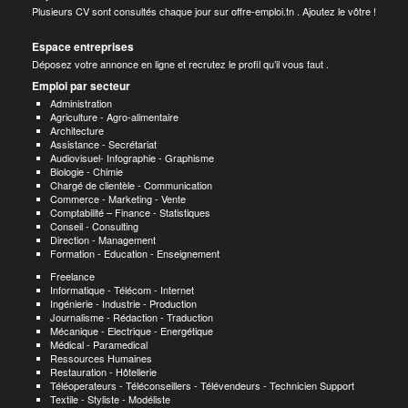
Plusieurs CV sont consultés chaque jour sur offre-emploi.tn . Ajoutez le vôtre !
Espace entreprises
Déposez votre annonce en ligne et recrutez le profil qu’il vous faut .
Emploi par secteur
Administration
Agriculture - Agro-alimentaire
Architecture
Assistance - Secrétariat
Audiovisuel- Infographie - Graphisme
Biologie - Chimie
Chargé de clientèle - Communication
Commerce - Marketing - Vente
Comptabilité – Finance - Statistiques
Conseil - Consulting
Direction - Management
Formation - Education - Enseignement
Freelance
Informatique - Télécom - Internet
Ingénierie - Industrie - Production
Journalisme - Rédaction - Traduction
Mécanique - Electrique - Energétique
Médical - Paramedical
Ressources Humaines
Restauration - Hôtellerie
Téléoperateurs - Téléconseillers - Télévendeurs - Technicien Support
Textile - Styliste - Modéliste