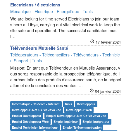
Electricians / électriciens
Mécanique - Electrique - Energétique
|
Tunis
We are looking for time served Electricians to join our team
s here at Libya, carrying out vital electrical work to keep the
site safe and operational. The successful candidates mus
t…
17 février 2024
Télévendeurs Mutuelle Santé
Téléoperateurs - Téléconseillers - Télévendeurs - Technicie
n Support
|
Tunis
Mission: En tant que Télévendeur en Mutuelle Assurance, v
ous serez responsable de la prospection téléphonique, de l
a présentation des produits d’assurance santé, de la négoci
ation et de la conclusion des ventes. …
04 janvier 2024
Informatique - Télécom - Internet
Tunis
Développeur
Développeur .net C# Vb Java Jee
Développeur Web
Emploi Développeur
Emploi Développeur .net C# Vb Java Jee
Emploi Développeur Web
Emploi Ingénieur
Emploi Intégrateur
Emploi Technicien Informatique
Emploi Télécommunication