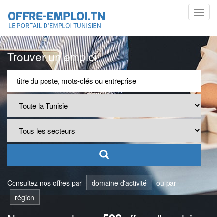
Toggl
navig
Trouver un emploi
Consultez nos offres par
domaine d'activité
ou par
région