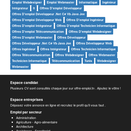
Emploi Webdesigner
Emploi Webmaster
Informatique
Ingénieur
Intégrateur
It
Offres D'emploi Développeur
Offres D'emploi Développeur .net C# Vb Java Jee
Offres D'emploi Développeur Web
Offres D'emploi Ingénieur
Offres D'emploi Intégrateur
Offres D'emploi Technicien Informatique
Offres D'emploi Télécommunication
Offres D'emploi Webdesigner
Offres D'emploi Webmaster
Offres Développeur
Offres Développeur .net C# Vb Java Jee
Offres Développeur Web
Offres Ingénieur
Offres Intégrateur
Offres Technicien Informatique
Offres Télécommunication
Offres Webdesigner
Offres Webmaster
Technicien Informatique
Télécommunication
Tunis
Webdesigner
Webmaster
Espace candidat
Plusieurs CV sont consultés chaque jour sur offre-emploi.tn . Ajoutez le vôtre !
Espace entreprises
Déposez votre annonce en ligne et recrutez le profil qu’il vous faut .
Emploi par secteur
Administration
Agriculture - Agro-alimentaire
Architecture
Assistance - Secrétariat