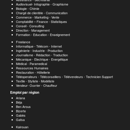
Audiovisuel- Infographie - Graphisme
Biologie - Chimie
Chargé de clientèle - Communication
Commerce - Marketing - Vente
Comptabilité – Finance - Statistiques
Conseil - Consulting
Direction - Management
Formation - Education - Enseignement
Freelance
Informatique - Télécom - Internet
Ingénierie - Industrie - Production
Journalisme - Rédaction - Traduction
Mécanique - Electrique - Energétique
Médical - Paramedical
Ressources Humaines
Restauration - Hôtellerie
Téléoperateurs - Téléconseillers - Télévendeurs - Technicien Support
Textile - Styliste - Modéliste
Vendeur- Ouvrier - Chauffeur
Emploi par région
Ariana
Béja
Ben Arous
Bizerte
Gabès
Gafsa
Kairouan