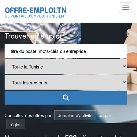
Toggl
navig
Trouver un emploi
Consultez nos offres par
domaine d'activité
ou par
région