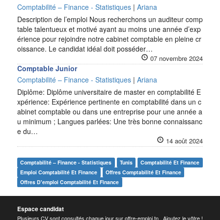
Comptabilité – Finance - Statistiques
|
Ariana
Description de l’emploi Nous recherchons un auditeur comp
table talentueux et motivé ayant au moins une année d’exp
érience pour rejoindre notre cabinet comptable en pleine cr
oissance. Le candidat idéal doit posséder…
07 novembre 2024
Comptable Junior
Comptabilité – Finance - Statistiques
|
Ariana
Diplôme: Diplôme universitaire de master en comptabilité E
xpérience: Expérience pertinente en comptabilité dans un c
abinet comptable ou dans une entreprise pour une année a
u minimum ; Langues parlées: Une très bonne connaissanc
e du…
14 août 2024
Comptabilité – Finance - Statistiques
Tunis
Comptabilité Et Finance
Emploi Comptabilité Et Finance
Offres Comptabilité Et Finance
Offres D'emploi Comptabilité Et Finance
Espace candidat
Plusieurs CV sont consultés chaque jour sur offre-emploi.tn . Ajoutez le vôtre !