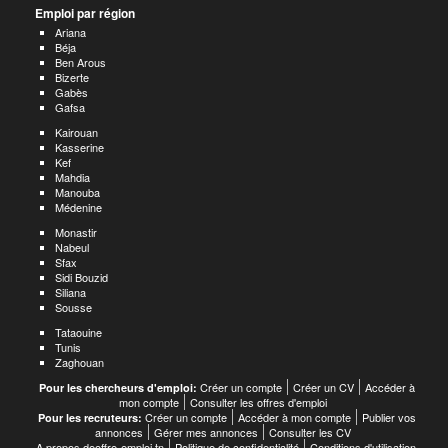
Emploi par région
Ariana
Béja
Ben Arous
Bizerte
Gabès
Gafsa
Kairouan
Kasserine
Kef
Mahdia
Manouba
Médenine
Monastir
Nabeul
Sfax
Sidi Bouzid
Siliana
Sousse
Tataouine
Tunis
Zaghouan
Créer un compte
Créer un CV
Accéder à
Pour les chercheurs d'emploi:
mon compte
Consulter les offres d'emploi
Créer un compte
Accéder à mon compte
Publier vos
Pour les recruteurs:
annonces
Gérer mes annonces
Consulter les CV
A propos deoffre-emploi.tn
Politique de confidentialité
Conditions d'utilisation