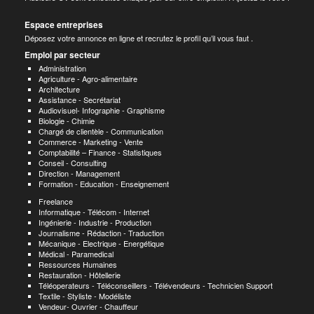
Espace entreprises
Déposez votre annonce en ligne et recrutez le profil qu’il vous faut .
Emploi par secteur
Administration
Agriculture - Agro-alimentaire
Architecture
Assistance - Secrétariat
Audiovisuel- Infographie - Graphisme
Biologie - Chimie
Chargé de clientèle - Communication
Commerce - Marketing - Vente
Comptabilité – Finance - Statistiques
Conseil - Consulting
Direction - Management
Formation - Education - Enseignement
Freelance
Informatique - Télécom - Internet
Ingénierie - Industrie - Production
Journalisme - Rédaction - Traduction
Mécanique - Electrique - Energétique
Médical - Paramedical
Ressources Humaines
Restauration - Hôtellerie
Téléoperateurs - Téléconseillers - Télévendeurs - Technicien Support
Textile - Styliste - Modéliste
Vendeur- Ouvrier - Chauffeur