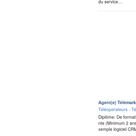
du service…
Agent(e) Télémar
Téléoperateurs - Té
Diplôme: De formati
nte (Minimum 2 ans
xemple logiciel CR