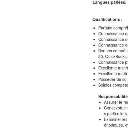
Langues parlées:
Qualifications :
Parfaite compré
Connaissance a
Connaissance des
Connaissance de
Bonnes compéte
50, QuickBooks,
Connaissance pra
Excellente maitr
Excellente maîtris
Posséder de sol
Solides compéte
Responsabilité
Assurer le r
Concevoir, m
s particuliers
Examiner les 
ériodiques, e