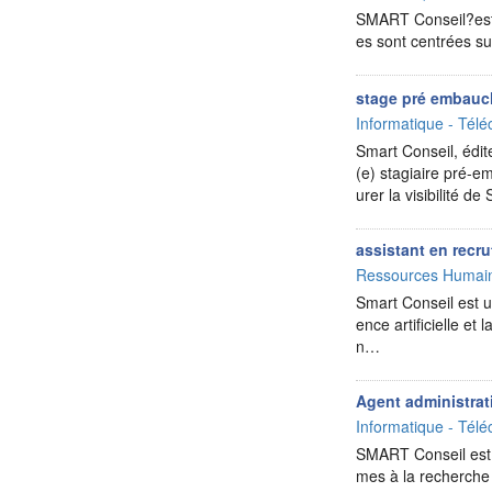
SMART Conseil?est u
es sont centrées su
stage pré embau
Informatique - Télé
Smart Conseil, édite
(e) stagiaire pré-
urer la visibilité d
assistant en recr
Ressources Humai
Smart Conseil est un
ence artificielle e
n…
Agent administrat
Informatique - Télé
SMART Conseil est u
mes à la recherche 