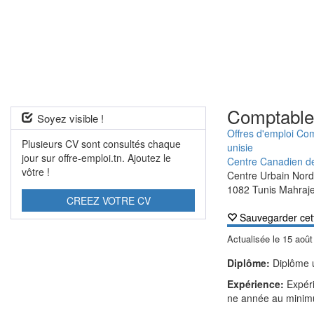
Comptable
Soyez visible !
Offres d'emploi Com
Plusieurs CV sont consultés chaque
unisie
jour sur offre-emploi.tn. Ajoutez le
Centre Canadien de
vôtre !
Centre Urbain Nor
1082 Tunis Mahraj
CREEZ VOTRE CV
Sauvegarder cet
Actualisée le
15 août
Diplôme:
Diplôme u
Expérience:
Expér
ne année au minim