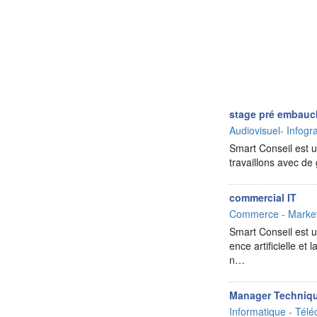
stage pré embauc
Audiovisuel- Infog
Smart Conseil est un
travaillons avec d
commercial IT
Commerce - Market
Smart Conseil est un
ence artificielle e
n…
Manager Techniq
Informatique - Télé