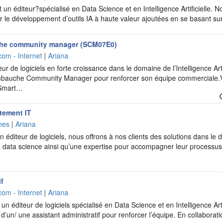
n éditeur?spécialisé en Data Science et en Intelligence Artificielle. Nos
r le développement d’outils IA à haute valeur ajoutées en se basant s
che community manager (SCM07E0)
com - Internet
|
Ariana
ur de logiciels en forte croissance dans le domaine de l’Intelligence Arti
embauche Community Manager pour renforcer son équipe commerciale.V
e Smart…
utement IT
nes
|
Ariana
 éditeur de logiciels, nous offrons à nos clients des solutions dans le d
t la data science ainsi qu’une expertise pour accompagner leur processu
if
com - Internet
|
Ariana
n éditeur de logiciels spécialisé en Data Science et en Intelligence Art
d’un/ une assistant administratif pour renforcer l’équipe. En collaborat