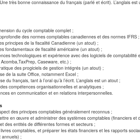
Une très bonne connaissance du français (parlé et écrit). L’anglais est 
hension du cycle comptable complet ;
pprofondie des normes comptables canadiennes et des normes IFRS ;
 principes de la fiscalité Canadienne (un atout) ;
s fondamentaux de fiscalité américaine (un atout) ;
nces technologiques et
expérience avec des logiciels de comptabilité et
 Acomba,TaxPrep, Caseware, etc.) ;
tique des progiciels de gestion intégrés (un atout) ;
ise de la suite Office, notamment Excel ;
e du français, tant à l’oral qu’à l’écrit. L’anglais est un atout ;
ides compétences organisationnelles et analytiques ;
nces en communication et en relations interpersonnelles.
s
espect des principes comptables généralement reconnus ;
ettre en œuvre et administrer des systèmes comptables (financiers et 
 et des entités de différentes formes et secteurs ;
livres comptables, et préparer les états financiers et les rapports socia
t annuels) ;