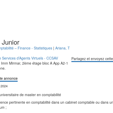
 Junior
ptabilité – Finance - Statistiques
|
Ariana
,
T
 Services d’Agents Virtuels - CCSAV
Partagez et envoyez cett
d Imm Mirmar, 2ème étage bloc A App A2-1
ene.
te annonce
 2024
niversitaire de master en comptabilité
ience pertinente en comptabilité dans un cabinet comptable ou dans un
um ;