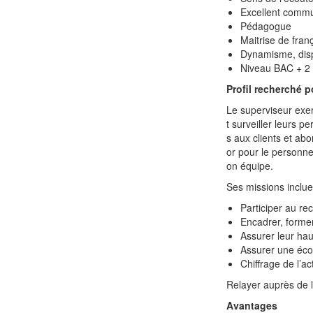
Excellent comm
Pédagogue
Maitrise de franç
Dynamisme, disp
Niveau BAC + 2
Profil recherché p
Le superviseur exer
t surveiller leurs 
s aux clients et abon
or pour le personne
on équipe.
Ses missions inclu
Participer au re
Encadrer, former
Assurer leur hau
Assurer une écou
Chiffrage de l’a
Relayer auprès de la
Avantages