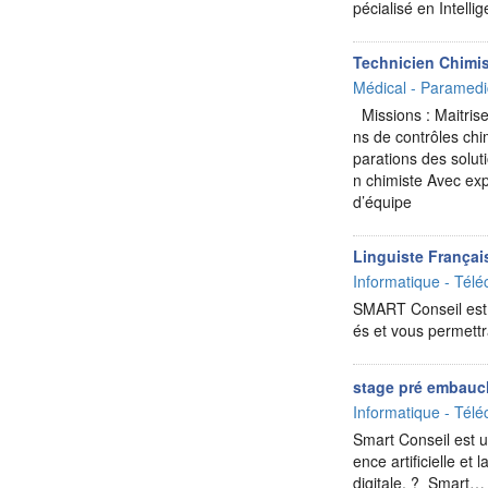
pécialisé en Intell
Technicien Chimi
Médical - Paramedi
Missions : Maitrise
ns de contrôles ch
parations des soluti
n chimiste Avec exp
d’équipe
Linguiste Françai
Informatique - Télé
SMART Conseil est un
és et vous permettr
stage pré embauc
Informatique - Télé
Smart Conseil est un
ence artificielle e
digitale. ? Smart…