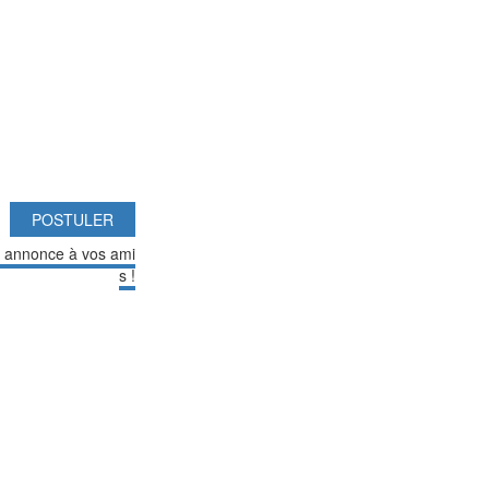
POSTULER
e annonce à vos ami
s !