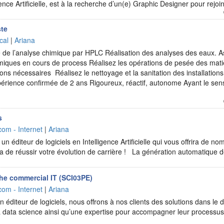
igence Artificielle, est à la recherche d’un(e) Graphic Designer pour rej
ste
cal
|
Ariana
 de l’analyse chimique par HPLC Réalisation des analyses des eaux. A
imiques en cours de process Réalisez les opérations de pesée des mat
ons nécessaires Réalisez le nettoyage et la sanitation des installations 
érience confirmée de 2 ans Rigoureux, réactif, autonome Ayant le sens 
s
com - Internet
|
Ariana
 éditeur de logiciels en Intelligence Artificielle qui vous offrira de n
a de réussir votre évolution de carrière ! La génération automatique
he commercial IT (SCI03PE)
com - Internet
|
Ariana
 éditeur de logiciels, nous offrons à nos clients des solutions dans le d
t la data science ainsi qu’une expertise pour accompagner leur processu