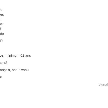
le
les
t
pe
é
rée
CDI
ce:
minimum 02 ans
c +2
ançais, bon niveau
 6
Signal