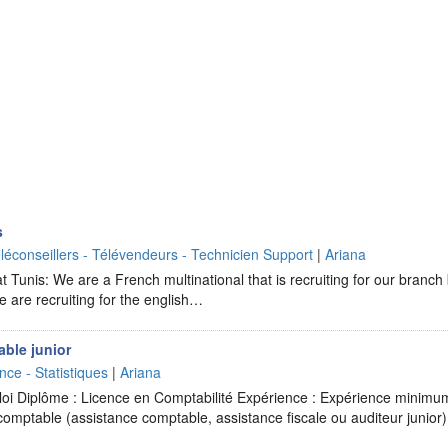
s
léconseillers - Télévendeurs - Technicien Support
|
Ariana
 at Tunis: We are a French multinational that is recruiting for our branch
e are recruiting for the english…
ble junior
nce - Statistiques
|
Ariana
loi Diplôme : Licence en Comptabilité Expérience : Expérience minimu
comptable (assistance comptable, assistance fiscale ou auditeur junior