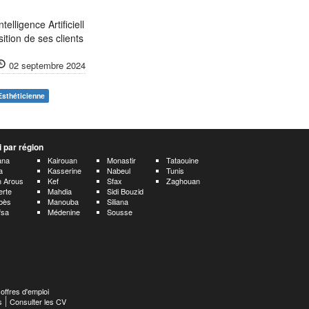
elligence Artificiell
ition de ses clients
02 septembre 2024
Esthéticienne
 par région
ana
Kairouan
Monastir
Tataouine
a
Kasserine
Nabeul
Tunis
 Arous
Kef
Sfax
Zaghouan
erte
Mahdia
Sidi Bouzid
bès
Manouba
Siliana
fsa
Médenine
Sousse
 offres d'emploi
s
Consulter les CV