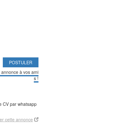
POSTULER
e annonce à vos ami
s !
tre CV par whatsapp
er cette annonce