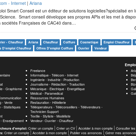
com - Internet
|
Ariana
loi Smart Conseil est un éditeur de solutions logicielles?spécialisé en Int
 Science. Smart conseil développe ses propres APIs et les met à dispos
es sociétés Françaises de CAC40 dans…
ier - Chauffeur
Ariana
Chauffeur
Coiffure
Cosmetique
Emploi Chauffeur
s D'emploi Chauffeur
Offres D'emploi Coiffure
Ouvrier
Vendeur
Emploi
Freelance
Ari
entaire
Informatique - Télécom - Internet
Béj
Ingénierie - Industrie - Production
Ben
at
Journalisme - Rédaction - Traduction
Biz
hie - Graphisme
Mécanique - Electrique - Energétique
Ga
Médical - Paramedical
Ga
 Communication
Ressources Humaines
 - Vente
Restauration - Hôtellerie
 - Statistiques
Téléoperateurs - Téléconseillers - Télévendeurs -
Technicien Support
nt
Textile - Styliste - Modéliste
n - Enseignement
Vendeur- Ouvrier - Chauffeur
Créer un compte
Créer un CV
Accéder à mon compte
Consulter les
rcheurs d'emploi:
Créer un compte
Accéder à mon compte
Publier vos annonces
Gérer mes annonce
rs: