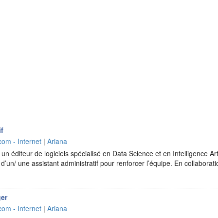
if
com - Internet
|
Ariana
n éditeur de logiciels spécialisé en Data Science et en Intelligence Art
d’un/ une assistant administratif pour renforcer l’équipe. En collaborat
er
com - Internet
|
Ariana