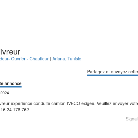
ivreur
deur- Ouvrier - Chauffeur
|
Ariana
,
Tunisie
Partagez et envoyez cett
te annonce
l 2024
livreur expérience conduite camion IVECO exigée. Veuillez envoyer vo
16 24 178 762
Signal