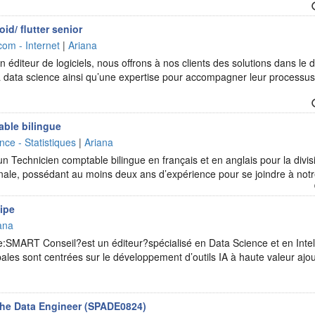
id/ flutter senior
com - Internet
|
Ariana
 éditeur de logiciels, nous offrons à nos clients des solutions dans le d
t la data science ainsi qu’une expertise pour accompagner leur processu
ble bilingue
nce - Statistiques
|
Ariana
 Technicien comptable bilingue en français et en anglais pour la divis
ionale, possédant au moins deux ans d’expérience pour se joindre à no
ipe
ana
e:SMART Conseil?est un éditeur?spécialisé en Data Science et en Intellig
ipales sont centrées sur le développement d’outils IA à haute valeur aj
he Data Engineer (SPADE0824)