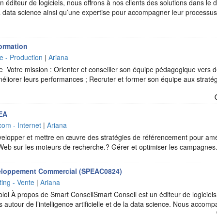
 éditeur de logiciels, nous offrons à nos clients des solutions dans le d
t la data science ainsi qu’une expertise pour accompagner leur processu
ormation
ie - Production
|
Ariana
e Votre mission : Orienter et conseiller son équipe pédagogique vers
éliorer leurs performances ; Recruter et former son équipe aux straté
SEA
com - Internet
|
Ariana
velopper et mettre en œuvre des stratégies de référencement pour amél
 Web sur les moteurs de recherche.? Gérer et optimiser les campagne
eloppement Commercial (SPEAC0824)
ing - Vente
|
Ariana
ploi À propos de Smart ConseilSmart Conseil est un éditeur de logiciels
s autour de l’intelligence artificielle et de la data science. Nous acc