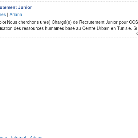
rutement Junior
nes
|
Ariana
mploi Nous cherchons un(e) Chargé(e) de Recrutement Junior pour CCS
lisation des ressources humaines basé au Centre Urbain en Tunisie. S
com - Internet
|
Ariana