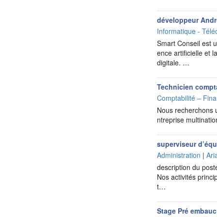
développeur Andro
Informatique - Télé
Smart Conseil est un
ence artificielle e
digitale. …
Technicien compta
Comptabilité – Fina
Nous recherchons un
ntreprise multinat
superviseur d’équ
Administration
|
Ari
description du post
Nos activités princ
t…
Stage Pré embauc