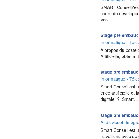
SMART Conseil?est u
cadre du développe
Vos…
Stage pré embauc
Informatique - Télé
A propos du poste :
Artificielle, obten
stage pré embauc
Informatique - Télé
Smart Conseil est un
ence artificielle e
digitale. ? Smart…
stage pré embauc
Audiovisuel- Infog
Smart Conseil est un
travaillons avec d