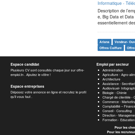
Informatique - Télé
Description de l’emp
e, Big Data et Data
essentiellement d
Ariana
Vendeur- Ouvr
Offres Coiffure
Offre
Espace candidat
Emploi par secteur
Plusieurs CV sont consultés chaque jour sur offre-
Administration
emploi.tn . Ajoutez le vôtre !
Agriculture - Agro-alim
Architecture
Assistance - Secrétari
Espace entreprises
Audiovisuel- Infograp
Déposez votre annonce en ligne et recrutez le profil
Biologie - Chimie
qu’il vous faut .
Chargé de clientèle -
Commerce - Marketing
Comptabilité – Finance
Conseil - Consulting
Direction - Manageme
Formation - Educatio
Pour les che
Pour les recruteu