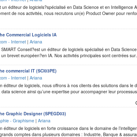
n éditeur de logiciels?spécialisé en Data Science et en Intelligence Ar
ment de nos activités, nous recrutons un(e) Product Owner pour renfo
he Commercial Logiciels IA
com - Internet
|
Ariana
 SMART Conseil?est un éditeur de logiciels spécialisé en Data Science 
ant un brevet européen?en IA. Nos activités principales sont centrées su
he commercial IT (SCI03PE)
com - Internet
|
Ariana
 éditeur de logiciels, nous offrons à nos clients des solutions dans le d
t la data science ainsi qu’une expertise pour accompagner leur processu
he Graphic Designer (SPEGD03)
raphie - Graphisme
|
Ariana
 éditeur de logiciels en forte croissance dans le domaine de l’intelligen
e grands comptes dans plusieurs domaines : Industrie, Banque & assur