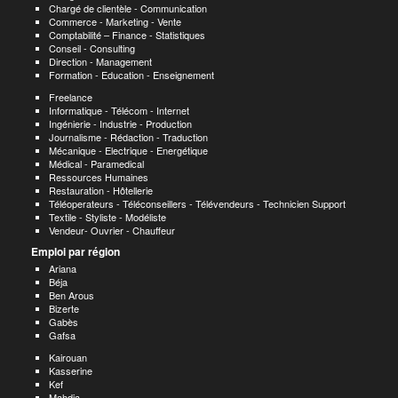
Chargé de clientèle - Communication
Commerce - Marketing - Vente
Comptabilité – Finance - Statistiques
Conseil - Consulting
Direction - Management
Formation - Education - Enseignement
Freelance
Informatique - Télécom - Internet
Ingénierie - Industrie - Production
Journalisme - Rédaction - Traduction
Mécanique - Electrique - Energétique
Médical - Paramedical
Ressources Humaines
Restauration - Hôtellerie
Téléoperateurs - Téléconseillers - Télévendeurs - Technicien Support
Textile - Styliste - Modéliste
Vendeur- Ouvrier - Chauffeur
Emploi par région
Ariana
Béja
Ben Arous
Bizerte
Gabès
Gafsa
Kairouan
Kasserine
Kef
Mahdia