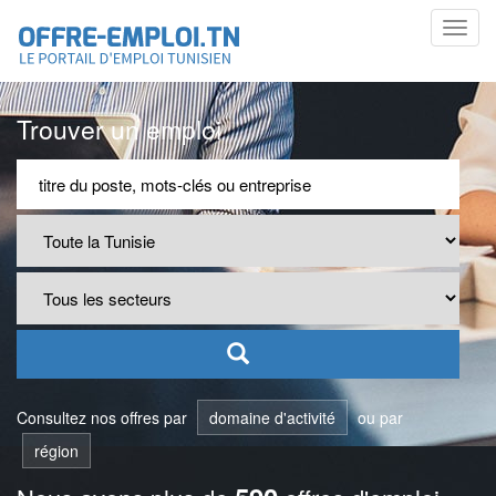
Toggl
navig
Trouver un emploi
Consultez nos offres par
domaine d'activité
ou par
région