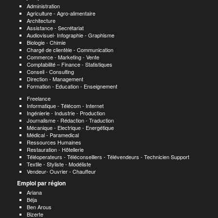
Administration
Agriculture - Agro-alimentaire
Architecture
Assistance - Secrétariat
Audiovisuel- Infographie - Graphisme
Biologie - Chimie
Chargé de clientèle - Communication
Commerce - Marketing - Vente
Comptabilité – Finance - Statistiques
Conseil - Consulting
Direction - Management
Formation - Education - Enseignement
Freelance
Informatique - Télécom - Internet
Ingénierie - Industrie - Production
Journalisme - Rédaction - Traduction
Mécanique - Electrique - Energétique
Médical - Paramedical
Ressources Humaines
Restauration - Hôtellerie
Téléoperateurs - Téléconseillers - Télévendeurs - Technicien Support
Textile - Styliste - Modéliste
Vendeur- Ouvrier - Chauffeur
Emploi par région
Ariana
Béja
Ben Arous
Bizerte