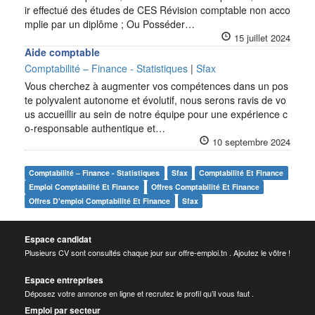
ir effectué des études de CES Révision comptable non acco
mplie par un diplôme ; Ou Posséder…
15 juillet 2024
Aide comptable
Comptabilité – Finance - Statistiques
|
Sfax
Vous cherchez à augmenter vos compétences dans un pos
te polyvalent autonome et évolutif, nous serons ravis de vo
us accueillir au sein de notre équipe pour une expérience c
o-responsable authentique et…
10 septembre 2024
Comptabilité – Finance - Statistiques
Sfax
Comptabilité Et Finance
Emploi Comptabilité Et Finance
Offres Comptabilité Et Finance
Offres D'emploi Comptabilité Et Finance
Sfax
Espace candidat
Plusieurs CV sont consultés chaque jour sur offre-emploi.tn . Ajoutez le vôtre !
Espace entreprises
Déposez votre annonce en ligne et recrutez le profil qu’il vous faut .
Emploi par secteur