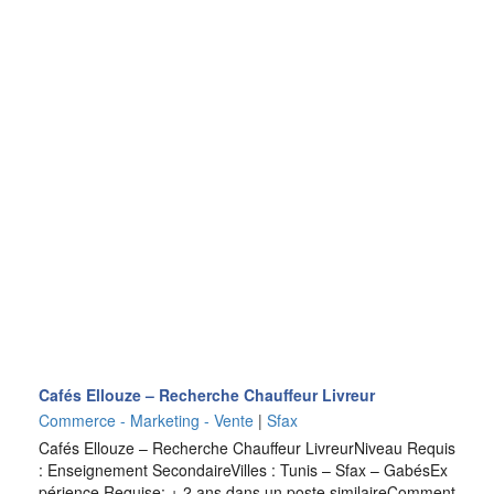
Cafés Ellouze – Recherche Chauffeur Livreur
Commerce - Marketing - Vente
|
Sfax
Cafés Ellouze – Recherche Chauffeur LivreurNiveau Requis
: Enseignement SecondaireVilles : Tunis – Sfax – GabésEx
périence Requise: + 2 ans dans un poste similaireComment