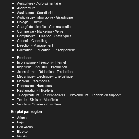
Agriculture - Agro-alimentaire
Architecture
Assistance - Secrétariat
Audiovisuel- Infographie - Graphisme
Biologie - Chimie
Chargé de clientèle - Communication
Commerce - Marketing - Vente
Comptabilité – Finance - Statistiques
Conseil - Consulting
Direction - Management
Formation - Education - Enseignement
Freelance
Informatique - Télécom - Internet
Ingénierie - Industrie - Production
Journalisme - Rédaction - Traduction
Mécanique - Electrique - Energétique
Médical - Paramedical
Ressources Humaines
Restauration - Hôtellerie
Téléoperateurs - Téléconseillers - Télévendeurs - Technicien Support
Textile - Styliste - Modéliste
Vendeur- Ouvrier - Chauffeur
Emploi par région
Ariana
Béja
Ben Arous
Bizerte
Gabès