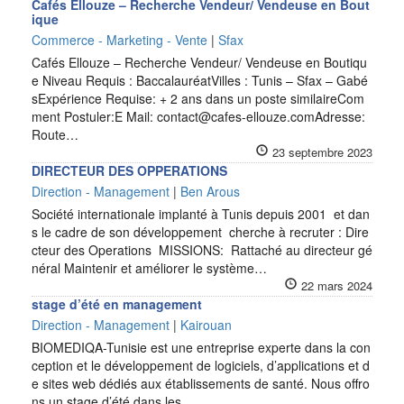
Cafés Ellouze – Recherche Vendeur/ Vendeuse en Bout
ique
Commerce - Marketing - Vente
|
Sfax
Cafés Ellouze – Recherche Vendeur/ Vendeuse en Boutiqu
e Niveau Requis : BaccalauréatVilles : Tunis – Sfax – Gabé
sExpérience Requise: + 2 ans dans un poste similaireCom
ment Postuler:E Mail: contact@cafes-ellouze.comAdresse:
Route…
23 septembre 2023
DIRECTEUR DES OPPERATIONS
Direction - Management
|
Ben Arous
Société internationale implanté à Tunis depuis 2001 et dan
s le cadre de son développement cherche à recruter : Dire
cteur des Operations MISSIONS: Rattaché au directeur gé
néral Maintenir et améliorer le système…
22 mars 2024
stage d’été en management
Direction - Management
|
Kairouan
BIOMEDIQA-Tunisie est une entreprise experte dans la con
ception et le développement de logiciels, d’applications et d
e sites web dédiés aux établissements de santé. Nous offro
ns un stage d’été dans les…