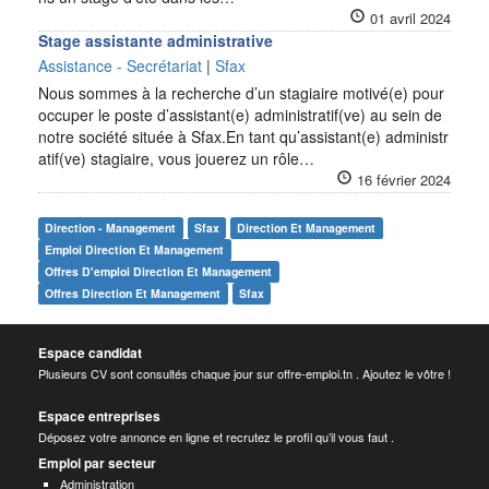
01 avril 2024
Stage assistante administrative
Assistance - Secrétariat
|
Sfax
Nous sommes à la recherche d’un stagiaire motivé(e) pour
occuper le poste d’assistant(e) administratif(ve) au sein de
notre société située à Sfax.En tant qu’assistant(e) administr
atif(ve) stagiaire, vous jouerez un rôle…
16 février 2024
Direction - Management
Sfax
Direction Et Management
Emploi Direction Et Management
Offres D'emploi Direction Et Management
Offres Direction Et Management
Sfax
Espace candidat
Plusieurs CV sont consultés chaque jour sur offre-emploi.tn . Ajoutez le vôtre !
Espace entreprises
Déposez votre annonce en ligne et recrutez le profil qu’il vous faut .
Emploi par secteur
Administration