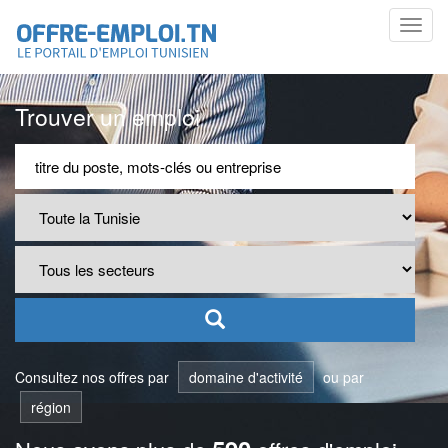
Toggl
navig
Trouver un emploi
Consultez nos offres par
domaine d'activité
ou par
région